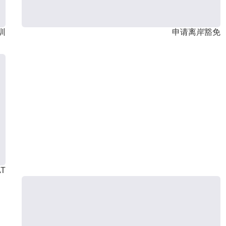
训
申请离岸豁免
T