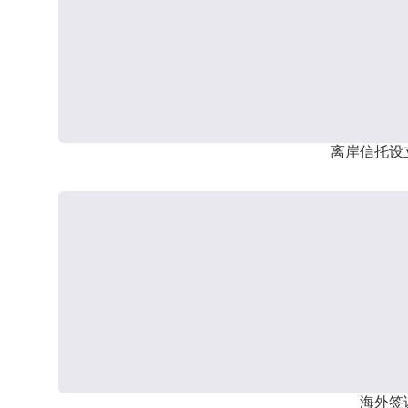
离岸信托设
海外签