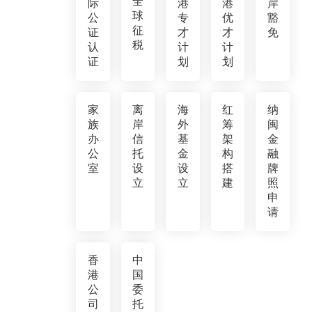
全
际
港
港
岸
球
公
专
优
豁
征
证
才
才
免
税
认
计
计
证
划
划
家
离
海
红
纳
族
岸
外
筹
闽
办
信
基
架
金
公
托
金
构
融
室
设
设
搭
牌
立
立
建
照
申
请
香
中
港
国
公
委
司
托