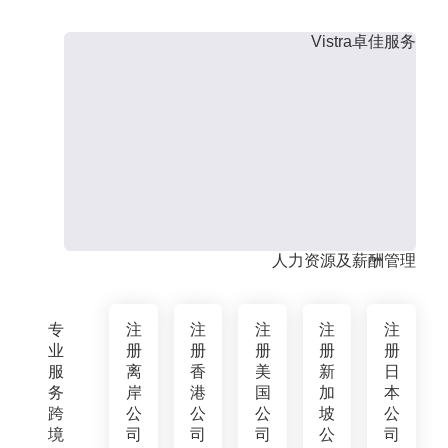
Vistra卓佳服务
人力资源及薪酬管理
专
注
注
注
注
注
业
册
册
册
册
册
服
离
香
美
新
日
务
岸
港
国
加
本
跨
公
公
公
坡
公
境
司
司
司
公
司