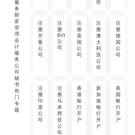
服
司
务
财
富
注
注
注
注
注
管
册
册
册
册
册
理
BVI
开
英
澳
德
会
公
曼
国
大
国
计
司
公
公
利
公
服
司
司
亚
司
务
公
公
司
司
秘
书
注
注
香
新
美
热
册
册
港
加
国
门
印
马
银
坡
银
专
度
来
行
银
行
题
公
西
开
行
开
司
亚
户
开
户
公
户
司