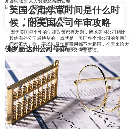
务咨询服务
人力资源及薪酬管理
目录
佛罗里达州公司年审
美国公司年审时间是什么时
特拉华州公司年审
华盛顿州公司年审
候，附美国公司年审攻略
纽约州公司年审
因为美国每个州的法律政策都有差别，所以美国公司相比
其他海外公司最特别的一点就是，美国各个州公司的年审时
间都不大一样，要求以及年审费用都不大相同，今天来给大
佛罗里达州公司年审
当前位置：
首页
>
知识百科
>
家列举几个州公司的年审时间以及注意事项。