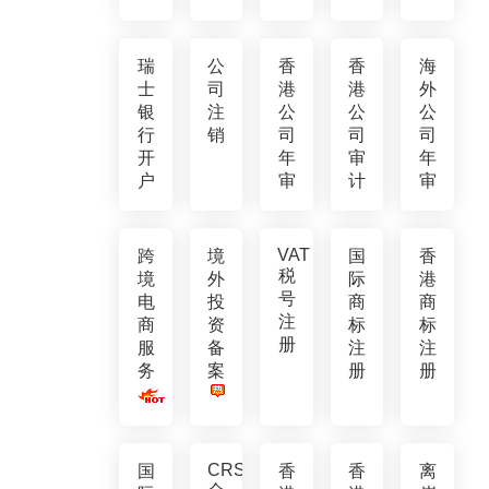
瑞
公
香
香
海
士
司
港
港
外
银
注
公
公
公
行
销
司
司
司
开
年
审
年
户
审
计
审
VAT
跨
境
国
香
税
境
外
际
港
号
电
投
商
商
注
商
资
标
标
册
服
备
注
注
务
案
册
册
CRS
国
香
香
离