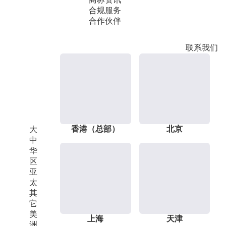
合规服务
合作伙伴
联系我们
香港（总部）
北京
大
中
华
区
亚
太
其
它
美
上海
天津
洲