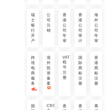
瑞
公
香
香
海
士
司
港
港
外
银
注
公
公
公
行
销
司
司
司
开
年
审
年
户
审
计
审
VAT
跨
境
国
香
税
境
外
际
港
号
电
投
商
商
注
商
资
标
标
册
服
备
注
注
务
案
册
册
CRS
国
香
香
离