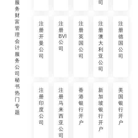
服
司
务
财
富
注
注
注
注
注
管
册
册
册
册
册
理
BVI
开
英
澳
德
会
公
曼
国
大
国
计
司
公
公
利
公
服
司
司
亚
司
务
公
公
司
司
秘
书
注
注
香
新
美
热
册
册
港
加
国
门
印
马
银
坡
银
专
度
来
行
银
行
题
公
西
开
行
开
司
亚
户
开
户
公
户
司