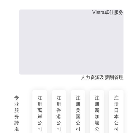
Vistra卓佳服务
人力资源及薪酬管理
专
注
注
注
注
注
业
册
册
册
册
册
服
离
香
美
新
日
务
岸
港
国
加
本
跨
公
公
公
坡
公
境
司
司
司
公
司