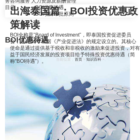
务咨询服务
人力资源及薪酬管理
目录
BOI优惠待遇
出海泰国篇：BOI投资优惠政
BOI项目审批原则
策解读
BOI全称是"Board of Investment"，即泰国投资促进委员
BOI优惠待遇
会，是1966年根据《产业促进法》的规定设立的。其核心
使命是通过提供基于税收和非税收的激励来促进投资，对有
益于国民经济发展的投资项目给予特殊投资优惠待遇（简
当前位置：
首页
>
知识百科
>
称“BOI待遇”）。