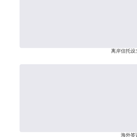
离岸信托设
海外签