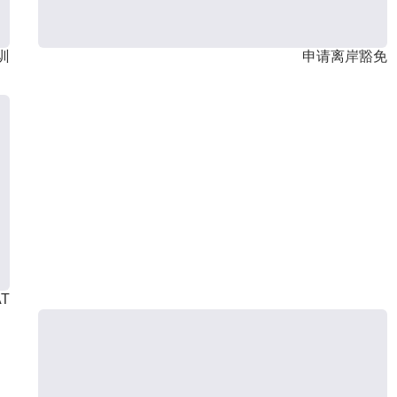
训
申请离岸豁免
T