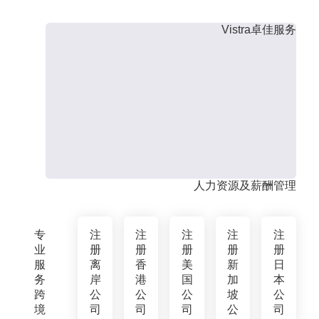
Vistra卓佳服务
人力资源及薪酬管理
专
注
注
注
注
注
业
册
册
册
册
册
服
离
香
美
新
日
务
岸
港
国
加
本
跨
公
公
公
坡
公
境
司
司
司
公
司