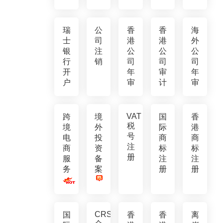
瑞
公
香
香
海
士
司
港
港
外
银
注
公
公
公
行
销
司
司
司
开
年
审
年
户
审
计
审
VAT
跨
境
国
香
税
境
外
际
港
号
电
投
商
商
注
商
资
标
标
册
服
备
注
注
务
案
册
册
CRS
国
香
香
离