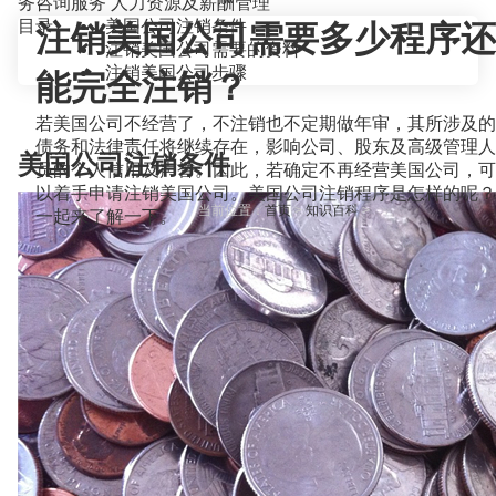
务咨询服务
人力资源及薪酬管理
目录
美国公司注销条件
注销美国公司需要多少程序还
注销美国公司需要的资料
注销美国公司步骤
能完全注销？
若美国公司不经营了，不注销也不定期做年审，其所涉及的
债务和法律责任将继续存在，影响公司、股东及高级管理人
美国公司注销条件
员的个人信用及声誉。因此，若确定不再经营美国公司，可
以着手申请注销美国公司。美国公司注销程序是怎样的呢？
当前位置：
首页
>
知识百科
>
一起来了解一下。