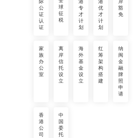
全
际
港
港
岸
球
公
专
优
豁
征
证
才
才
免
税
认
计
计
证
划
划
家
离
海
红
纳
族
岸
外
筹
闽
办
信
基
架
金
公
托
金
构
融
室
设
设
搭
牌
立
立
建
照
申
请
香
中
港
国
公
委
司
托