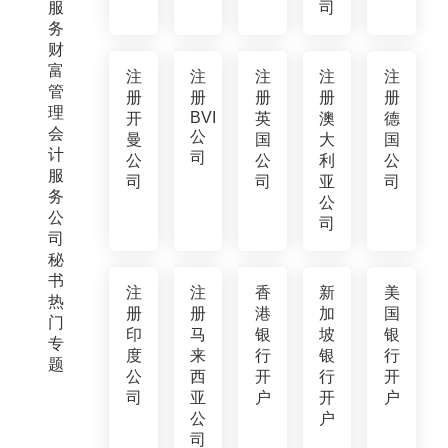
服
司
务
财
富
注
注
注
注
注
管
册
册
册
册
册
理
BVI
开
英
澳
德
会
公
曼
国
大
国
计
司
公
公
利
公
服
司
司
亚
司
务
公
公
司
司
秘
书
注
注
香
新
美
热
册
册
港
加
国
门
印
马
银
坡
银
专
度
来
行
银
行
题
公
西
开
行
开
司
亚
户
开
户
公
户
司