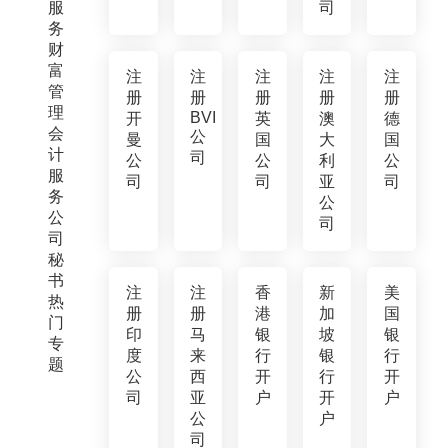
服
司
务
财
富
注
注
注
注
注
管
册
册
册
册
册
理
BVI
开
英
澳
德
会
公
曼
国
大
国
计
司
公
公
利
公
服
司
司
亚
司
务
公
公
司
司
秘
书
注
注
香
新
美
热
册
册
港
加
国
门
印
马
银
坡
银
专
度
来
行
银
行
题
公
西
开
行
开
司
亚
户
开
户
公
户
司