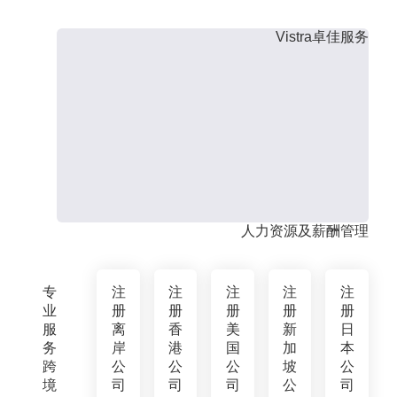
Vistra卓佳服务
人力资源及薪酬管理
专
注
注
注
注
注
业
册
册
册
册
册
服
离
香
美
新
日
务
岸
港
国
加
本
跨
公
公
公
坡
公
境
司
司
司
公
司