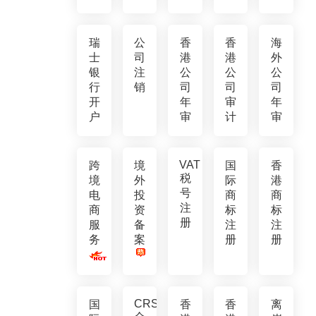
瑞
公
香
香
海
士
司
港
港
外
银
注
公
公
公
行
销
司
司
司
开
年
审
年
户
审
计
审
VAT
跨
境
国
香
税
境
外
际
港
号
电
投
商
商
注
商
资
标
标
册
服
备
注
注
务
案
册
册
CRS
国
香
香
离