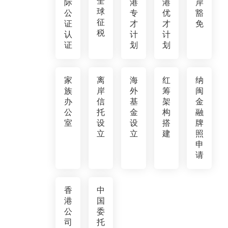
全
际
港
港
岸
球
公
专
优
豁
征
证
才
才
免
税
认
计
计
证
划
划
家
离
海
红
纳
族
岸
外
筹
闽
办
信
基
架
金
公
托
金
构
融
室
设
设
搭
牌
立
立
建
照
申
请
香
中
港
国
公
委
司
托