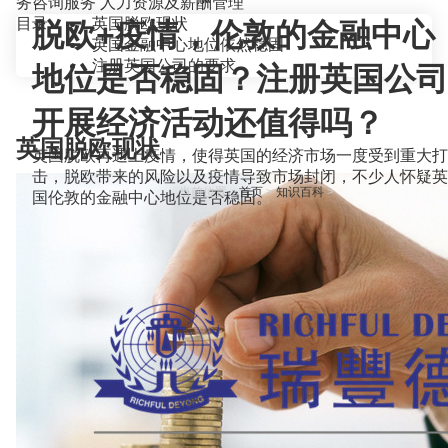
务咨询服务
人力资源及薪酬管理
目录
英国脱欧现状
脱欧+疫情，伦敦的金融中心
英国金融中心地位依然稳固
注册英国公司的要求
地位是否稳固？注册英国公司
开展经济活动还值得吗？
英国脱欧现状
英国脱欧再遇上疫情，使得英国的经济市场一度受到重大打
击，脱欧带来的风险以及疫情导致市场封闭，不少人怀疑英
当前位置：
首页
>
知识百科
>
国伦敦的金融中心地位是否稳固。