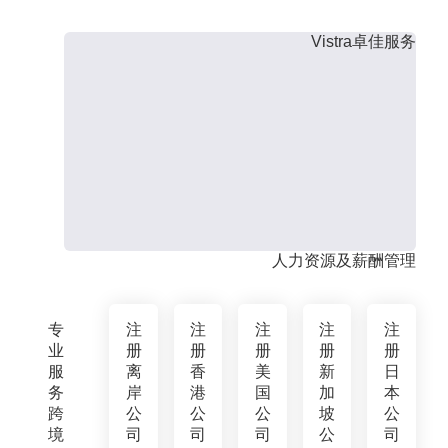
Vistra卓佳服务
人力资源及薪酬管理
专
注
注
注
注
注
业
册
册
册
册
册
服
离
香
美
新
日
务
岸
港
国
加
本
跨
公
公
公
坡
公
境
司
司
司
公
司