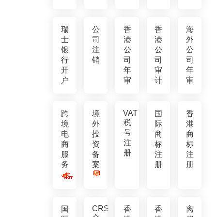
瑞
公
香
香
海
士
司
港
港
外
银
注
公
公
公
行
销
司
司
司
开
年
审
年
户
审
计
审
VAT
跨
境
国
香
税
境
外
际
港
号
电
投
商
商
注
商
资
标
标
册
服
备
注
注
务
案
册
册
CRS
国
香
香
离