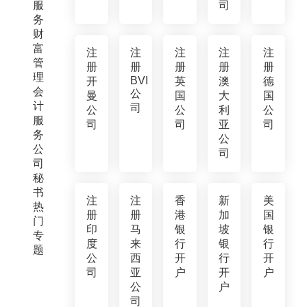
服
司
务
财
富
注
注
注
注
注
管
册
册
册
册
册
理
BVI
开
英
澳
德
会
公
曼
国
大
国
计
司
公
公
利
公
服
司
司
亚
司
务
公
公
司
司
秘
书
注
注
香
新
美
热
册
册
港
加
国
门
印
马
银
坡
银
专
度
来
行
银
行
题
公
西
开
行
开
司
亚
户
开
户
公
户
司