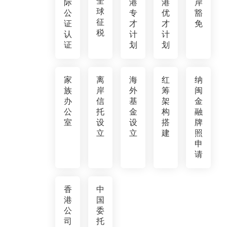
全
际
港
港
岸
球
公
专
优
豁
征
证
才
才
免
税
认
计
计
证
划
划
家
离
海
红
纳
族
岸
外
筹
闽
办
信
基
架
金
公
托
金
构
融
室
设
设
搭
牌
立
立
建
照
申
请
香
中
港
国
公
委
司
托