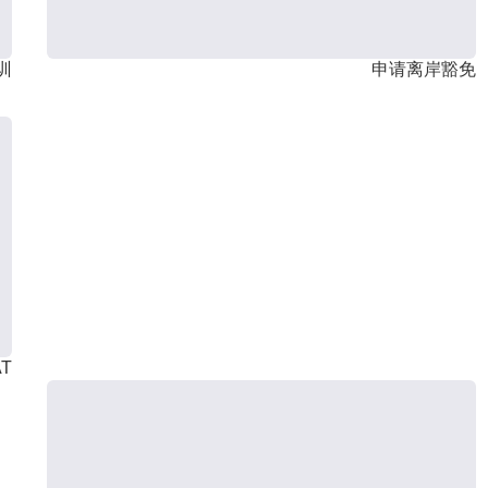
训
申请离岸豁免
T