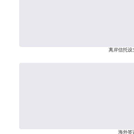
离岸信托设
海外签