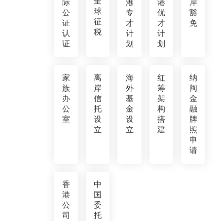
全
际
港
港
岸
球
公
专
优
豁
征
证
才
才
免
税
认
计
计
证
划
划
家
离
海
红
纳
族
岸
外
筹
闽
办
信
基
架
金
公
托
金
构
融
室
设
设
搭
牌
立
立
建
照
申
请
香
中
港
国
公
委
司
托