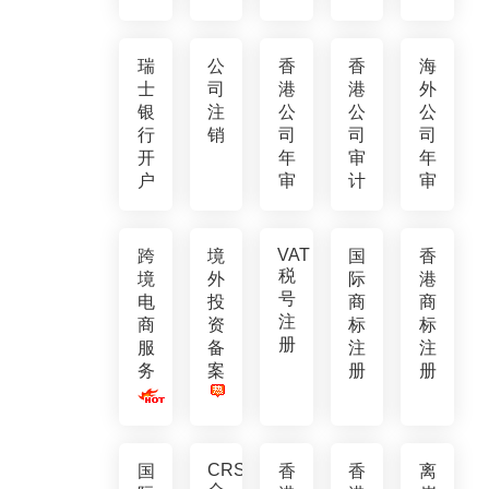
瑞
公
香
香
海
士
司
港
港
外
银
注
公
公
公
行
销
司
司
司
开
年
审
年
户
审
计
审
VAT
跨
境
国
香
税
境
外
际
港
号
电
投
商
商
注
商
资
标
标
册
服
备
注
注
务
案
册
册
CRS
国
香
香
离