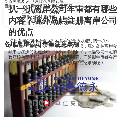
务咨询服务
人力资源及薪酬管理
目录
各地离岸公司年审注意事项
扒一扒离岸公司年审都有哪些
注册离岸公司的优势
离岸公司注册流程
内容？境外岛屿注册离岸公司
注册离岸公司为何需要秘书公司
的优点
注册离岸公司不管有无经营年审都是必须进行的一项业
各地离岸公司年审注意事项
务，相对于新加坡公司年审需要税务呈报，境外岛屿离岸金
融中心注册的离岸公司年审就简单得多了，只需缴纳一定的
政府续存费用和注册地址续存费用即可。而逾期年审都会产
当前位置：
首页
>
知识百科
>
生相对应的罚款。离岸公司年审有哪些注意事项呢？