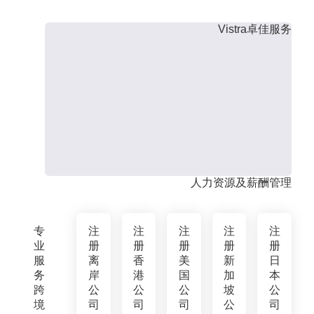
Vistra卓佳服务
人力资源及薪酬管理
专
注
注
注
注
注
业
册
册
册
册
册
服
离
香
美
新
日
务
岸
港
国
加
本
跨
公
公
公
坡
公
境
司
司
司
公
司