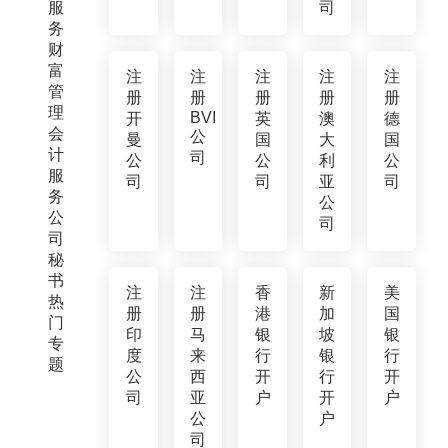
服
司
务
财
富
注
注
注
注
注
管
册
册
册
册
册
理
BVI
开
英
澳
德
会
公
曼
国
大
国
计
司
公
公
利
公
服
司
司
亚
司
务
公
公
司
司
秘
书
注
注
香
新
美
热
册
册
港
加
国
门
印
马
银
坡
银
专
度
来
行
银
行
题
公
西
开
行
开
司
亚
户
开
户
公
户
司