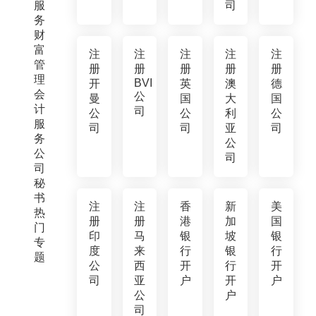
服
司
务
财
富
注
注
注
注
注
管
册
册
册
册
册
理
BVI
开
英
澳
德
会
公
曼
国
大
国
计
司
公
公
利
公
服
司
司
亚
司
务
公
公
司
司
秘
书
注
注
香
新
美
热
册
册
港
加
国
门
印
马
银
坡
银
专
度
来
行
银
行
题
公
西
开
行
开
司
亚
户
开
户
公
户
司