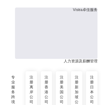
Vistra卓佳服务
人力资源及薪酬管理
专
注
注
注
注
注
业
册
册
册
册
册
服
离
香
美
新
日
务
岸
港
国
加
本
跨
公
公
公
坡
公
境
司
司
司
公
司