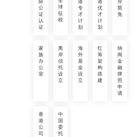
全
际
港
港
岸
球
公
专
优
豁
征
证
才
才
免
税
认
计
计
证
划
划
家
离
海
红
纳
族
岸
外
筹
闽
办
信
基
架
金
公
托
金
构
融
室
设
设
搭
牌
立
立
建
照
申
请
香
中
港
国
公
委
司
托