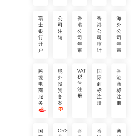
瑞
公
香
香
海
士
司
港
港
外
银
注
公
公
公
行
销
司
司
司
开
年
审
年
户
审
计
审
VAT
跨
境
国
香
税
境
外
际
港
号
电
投
商
商
注
商
资
标
标
册
服
备
注
注
务
案
册
册
CRS
国
香
香
离