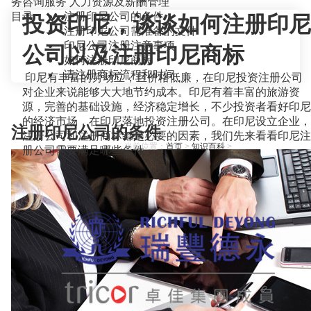
务咨询服务
人力资源及薪酬管理
目录
注册印尼公司的条件
投资印尼，谈谈如何注册印尼
注册印尼公司需准备的文件
印尼公司注册注意事项
公司以及注册印尼商标
如何注册印尼商标
请注册商标流程和时间
印尼有丰富的劳动立，且价格低廉，在印尼投资注册公司
对企业来说能够大大地节约成本。印尼有着丰富的旅游资
源，完善的基础设施，经济稳定增长，不少投资者看好印尼
的经济市场，在印尼落地投资注册公司。在印尼设立企业，
注册印尼公司的条件
注册公司和注册商标都是必要的因素，我们先来看看印尼注
当前位置：
首页
>
知识百科
>
册公司需要满足哪些条件。