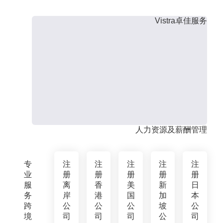
Vistra卓佳服务
人力资源及薪酬管理
专
注
注
注
注
注
业
册
册
册
册
册
服
离
香
美
新
日
务
岸
港
国
加
本
跨
公
公
公
坡
公
境
司
司
司
公
司