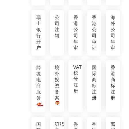
瑞
公
香
香
海
士
司
港
港
外
银
注
公
公
公
行
销
司
司
司
开
年
审
年
户
审
计
审
VAT
跨
境
国
香
税
境
外
际
港
号
电
投
商
商
注
商
资
标
标
册
服
备
注
注
务
案
册
册
CRS
国
香
香
离