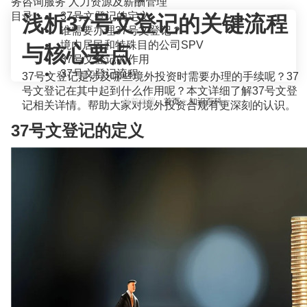
务咨询服务
人力资源及薪酬管理
目录
37号文登记的定义
浅析37号文登记的关键流程
谁需要办理37号文登记？
境内居民和特殊目的公司SPV
与核心要点
37号文登记的作用
37号文登记流程
37号文登记是涉及哪些境外投资时需要办理的手续呢？37
号文登记在其中起到什么作用呢？本文详细了解37号文登
当前位置：
首页
>
知识百科
>
记相关详情。帮助大家对境外投资合规有更深刻的认识。
37号文登记的定义