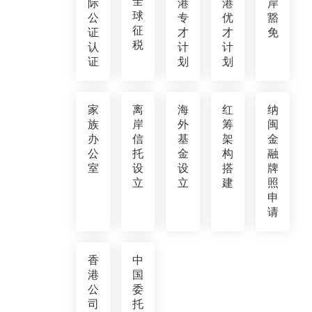
全
际
港
港
岸
球
公
专
优
豁
征
证
才
才
免
税
认
计
计
证
划
划
家
离
海
红
纳
族
岸
外
筹
闽
办
信
基
架
金
公
托
金
构
融
室
设
设
搭
牌
立
立
建
照
申
请
香
中
港
国
公
委
司
托