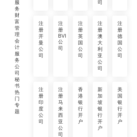
服
司
务
财
富
注
注
注
注
注
管
册
册
册
册
册
理
BVI
开
英
澳
德
会
公
曼
国
大
国
计
司
公
公
利
公
服
司
司
亚
司
务
公
公
司
司
秘
书
注
注
香
新
美
热
册
册
港
加
国
门
印
马
银
坡
银
专
度
来
行
银
行
题
公
西
开
行
开
司
亚
户
开
户
公
户
司