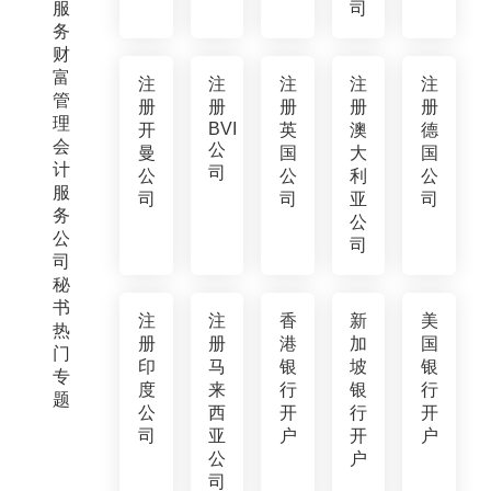
服
司
务
财
富
注
注
注
注
注
管
册
册
册
册
册
理
BVI
开
英
澳
德
会
公
曼
国
大
国
计
司
公
公
利
公
服
司
司
亚
司
务
公
公
司
司
秘
书
注
注
香
新
美
热
册
册
港
加
国
门
印
马
银
坡
银
专
度
来
行
银
行
题
公
西
开
行
开
司
亚
户
开
户
公
户
司