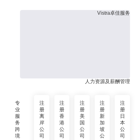
Vistra卓佳服务
人力资源及薪酬管理
专
注
注
注
注
注
业
册
册
册
册
册
服
离
香
美
新
日
务
岸
港
国
加
本
跨
公
公
公
坡
公
境
司
司
司
公
司