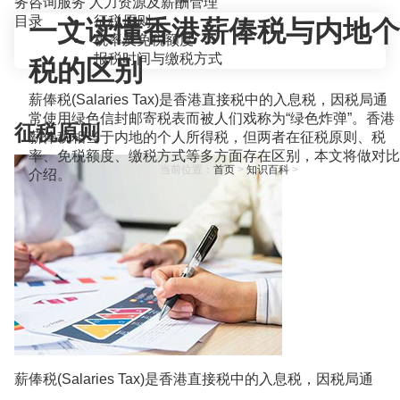
务咨询服务
人力资源及薪酬管理
目录
征税原则
一文读懂香港薪俸税与内地个
税率及免税额度
报税时间与缴税方式
税的区别
薪俸税(Salaries Tax)是香港直接税中的入息税，因税局通
常使用绿色信封邮寄税表而被人们戏称为“绿色炸弹”。香港
征税原则
薪俸税相当于内地的个人所得税，但两者在征税原则、税
率、免税额度、缴税方式等多方面存在区别，本文将做对比
当前位置：
首页
>
知识百科
>
介绍。
薪俸税(Salaries Tax)是香港直接税中的入息税，因税局通