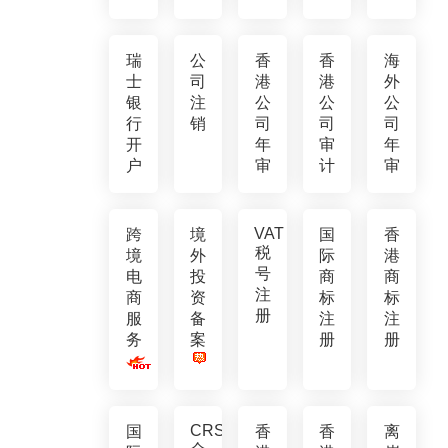
瑞
公
香
香
海
士
司
港
港
外
银
注
公
公
公
行
销
司
司
司
开
年
审
年
户
审
计
审
VAT
跨
境
国
香
税
境
外
际
港
号
电
投
商
商
注
商
资
标
标
册
服
备
注
注
务
案
册
册
CRS
国
香
香
离