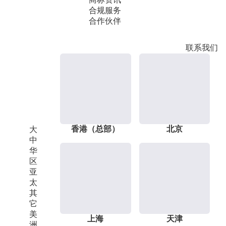
合规服务
合作伙伴
联系我们
香港（总部）
北京
大
中
华
区
亚
太
其
它
美
上海
天津
洲