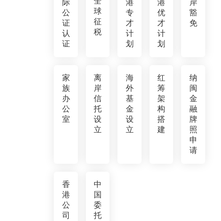
全
际
港
港
岸
球
公
专
优
豁
征
证
才
才
免
税
认
计
计
证
划
划
家
离
海
红
纳
族
岸
外
筹
闽
办
信
基
架
金
公
托
金
构
融
室
设
设
搭
牌
立
立
建
照
申
请
香
中
港
国
公
委
司
托