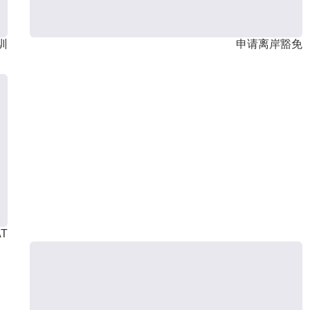
训
申请离岸豁免
T