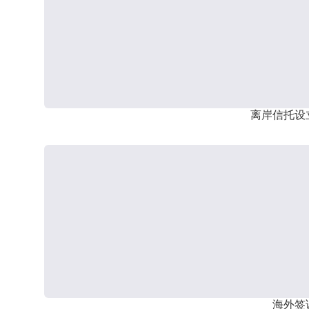
离岸信托设
海外签