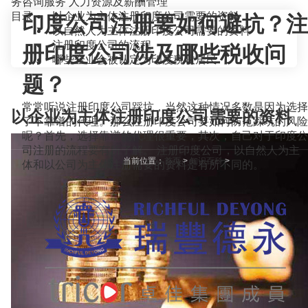
务咨询服务
人力资源及薪酬管理
目录
以企业为主体注册印度公司需要的资料
印度公司注册要如何避坑？注
以自然人为主体注册印度公司需要的资料
注册印度公司的流程
册印度公司涉及哪些税收问
哪些企业会被认定为印度税收居民
题？
常常听说注册印度公司踩坑，当然这种情况多数是因为选择
以企业为主体注册印度公司需要的资料
了不靠谱的代理。那么注册印度公司要如何防范踩坑的风险
呢？首先，选择靠谱的代理很重要，其次，自己对于印度公
司注册的流程要有所了解。 注册印度公司，以自然人为主
当前位置：
首页
>
知识百科
>
体和以公司为主体注册需要的资料是有所不同的。