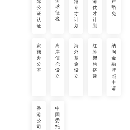
全
际
港
港
岸
球
公
专
优
豁
征
证
才
才
免
税
认
计
计
证
划
划
家
离
海
红
纳
族
岸
外
筹
闽
办
信
基
架
金
公
托
金
构
融
室
设
设
搭
牌
立
立
建
照
申
请
香
中
港
国
公
委
司
托