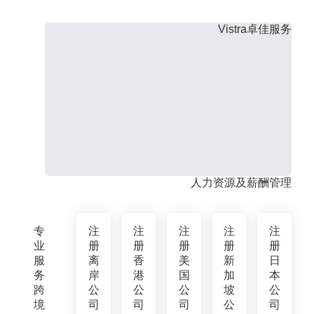
Vistra卓佳服务
人力资源及薪酬管理
专
注
注
注
注
注
业
册
册
册
册
册
服
离
香
美
新
日
务
岸
港
国
加
本
跨
公
公
公
坡
公
境
司
司
司
公
司