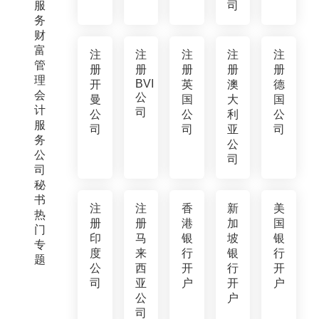
服
司
务
财
富
注
注
注
注
注
管
册
册
册
册
册
理
BVI
开
英
澳
德
会
公
曼
国
大
国
计
司
公
公
利
公
服
司
司
亚
司
务
公
公
司
司
秘
书
注
注
香
新
美
热
册
册
港
加
国
门
印
马
银
坡
银
专
度
来
行
银
行
题
公
西
开
行
开
司
亚
户
开
户
公
户
司