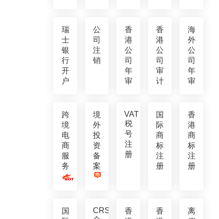
瑞
公
香
香
海
士
司
港
港
外
银
注
公
公
公
行
销
司
司
司
开
年
审
年
户
审
计
审
VAT
跨
境
国
香
税
境
外
际
港
号
电
投
商
商
注
商
资
标
标
册
服
备
注
注
务
案
册
册
CRS
国
香
香
离