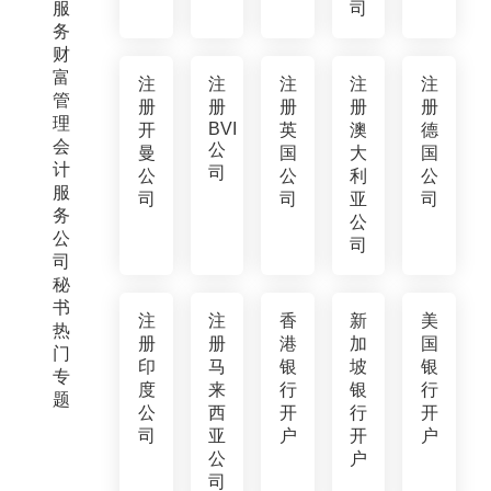
服
司
务
财
富
注
注
注
注
注
管
册
册
册
册
册
理
BVI
开
英
澳
德
会
公
曼
国
大
国
计
司
公
公
利
公
服
司
司
亚
司
务
公
公
司
司
秘
书
注
注
香
新
美
热
册
册
港
加
国
门
印
马
银
坡
银
专
度
来
行
银
行
题
公
西
开
行
开
司
亚
户
开
户
公
户
司