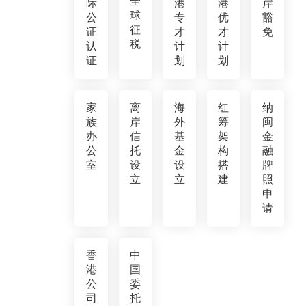
全
际
港
港
岸
球
公
专
优
豁
征
证
才
才
免
税
认
计
计
证
划
划
家
离
海
红
纳
族
岸
外
筹
闽
办
信
基
架
金
公
托
金
构
融
室
设
设
搭
牌
立
立
建
照
申
请
香
中
港
国
公
委
司
托