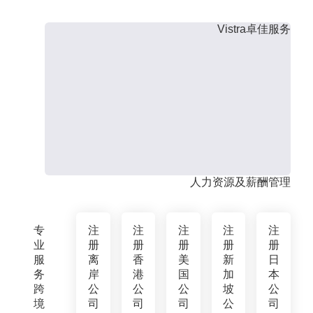
Vistra卓佳服务
人力资源及薪酬管理
专
注
注
注
注
注
业
册
册
册
册
册
服
离
香
美
新
日
务
岸
港
国
加
本
跨
公
公
公
坡
公
境
司
司
司
公
司