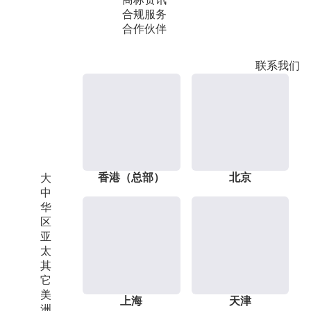
合规服务
合作伙伴
联系我们
香港（总部）
北京
大
中
华
区
亚
太
其
它
美
上海
天津
洲