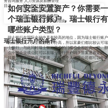
务咨询服务
人力资源及薪酬管理
目录
瑞士银行开户的条件
如何安全安置资产？你需要一
瑞士银行开户的流程
瑞士银行的账户类型
个瑞士银行账户，瑞士银行有
选择瑞士银行开户的理由
哪些账户类型？
瑞士银行在国际金融中具有较高的地位，因为瑞士银行账户
瑞士银行开户的条件
的保密性高，安全指数也十分高，所以富豪们都比较认可瑞
士银行。与此同时瑞士银行开户的门槛也会相对高一些。那
么中国企业或公司可以在瑞士银行开户吗？答案是肯定的，
只要达到银行的开户要求，不管是个人还是公司都可以申请
当前位置：
首页
>
知识百科
>
瑞士银行开户。