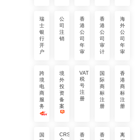
瑞
公
香
香
海
士
司
港
港
外
银
注
公
公
公
行
销
司
司
司
开
年
审
年
户
审
计
审
VAT
跨
境
国
香
税
境
外
际
港
号
电
投
商
商
注
商
资
标
标
册
服
备
注
注
务
案
册
册
CRS
国
香
香
离