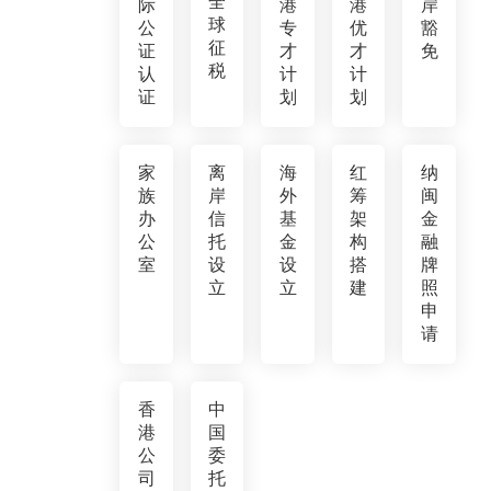
全
际
港
港
岸
球
公
专
优
豁
征
证
才
才
免
税
认
计
计
证
划
划
家
离
海
红
纳
族
岸
外
筹
闽
办
信
基
架
金
公
托
金
构
融
室
设
设
搭
牌
立
立
建
照
申
请
香
中
港
国
公
委
司
托