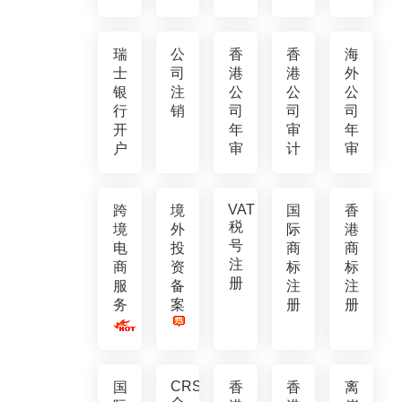
瑞
公
香
香
海
士
司
港
港
外
银
注
公
公
公
行
销
司
司
司
开
年
审
年
户
审
计
审
VAT
跨
境
国
香
税
境
外
际
港
号
电
投
商
商
注
商
资
标
标
册
服
备
注
注
务
案
册
册
CRS
国
香
香
离