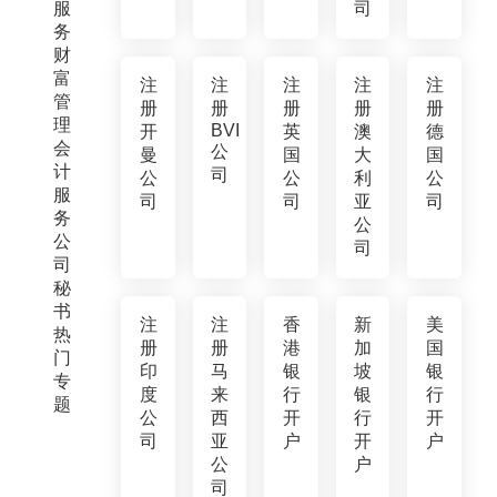
服
司
务
财
富
注
注
注
注
注
管
册
册
册
册
册
理
BVI
开
英
澳
德
会
公
曼
国
大
国
计
司
公
公
利
公
服
司
司
亚
司
务
公
公
司
司
秘
书
注
注
香
新
美
热
册
册
港
加
国
门
印
马
银
坡
银
专
度
来
行
银
行
题
公
西
开
行
开
司
亚
户
开
户
公
户
司