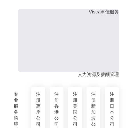
Vistra卓佳服务
人力资源及薪酬管理
专
注
注
注
注
注
业
册
册
册
册
册
服
离
香
美
新
日
务
岸
港
国
加
本
跨
公
公
公
坡
公
境
司
司
司
公
司