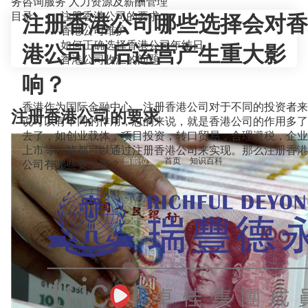
务咨询服务
人力资源及薪酬管理
目录
注册香港公司的要求
注册香港公司哪些选择会对香
香港公司维护
如何正确选择香港公司年结日
港公司日后运营产生重大影
香港公司收汇的问题
响？
香港作为国际金融中心，注册香港公司对于不同的投资者来
注册香港公司的要求
说可以有不同的作用，总的来说，就是香港公司的作用多了
去了，如创业载体，项目投资，转口贸易，合理避税，企业
上市等功能都可以通过注册香港公司来实现。那么注册香港
当前位置：
首页
>
知识百科
>
公司有哪些要求呢？