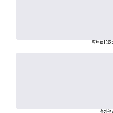
离岸信托设
海外签