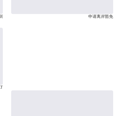
训
申请离岸豁免
T