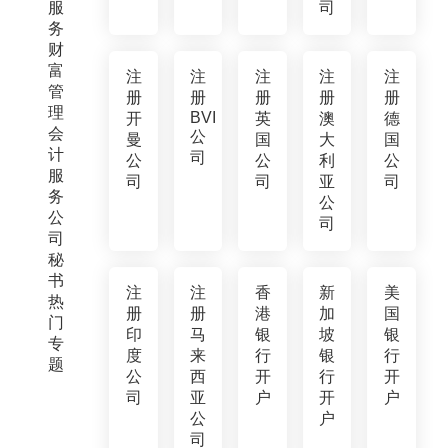
服
司
务
财
富
注
注
注
注
注
管
册
册
册
册
册
理
BVI
开
英
澳
德
会
公
曼
国
大
国
计
司
公
公
利
公
服
司
司
亚
司
务
公
公
司
司
秘
书
注
注
香
新
美
热
册
册
港
加
国
门
印
马
银
坡
银
专
度
来
行
银
行
题
公
西
开
行
开
司
亚
户
开
户
公
户
司