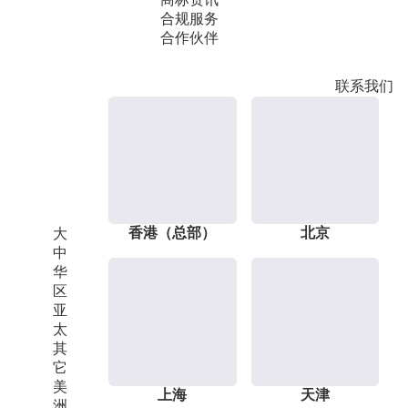
合规服务
合作伙伴
联系我们
香港（总部）
北京
大
中
华
区
亚
太
其
它
美
上海
天津
洲