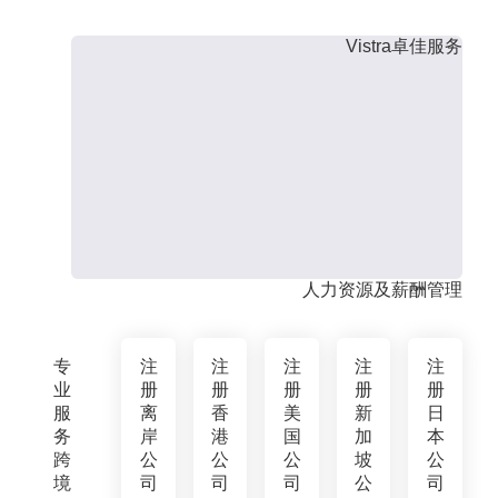
Vistra卓佳服务
人力资源及薪酬管理
专
注
注
注
注
注
业
册
册
册
册
册
服
离
香
美
新
日
务
岸
港
国
加
本
跨
公
公
公
坡
公
境
司
司
司
公
司