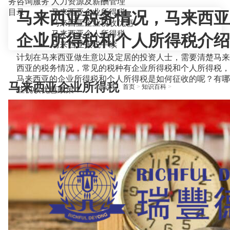
务咨询服务
人力资源及薪酬管理
目录
马来西亚企业所得税
马来西亚税务情况，马来西亚
马来西亚企业税收优惠
马来西亚个人所得税
企业所得税和个人所得税介绍
马来西亚报税手续
计划在马来西亚做生意以及定居的投资人士，需要清楚马来
西亚的税务情况，常见的税种有企业所得税和个人所得税，
马来西亚的企业所得税和个人所得税是如何征收的呢？有哪
马来西亚企业所得税
当前位置：
首页
>
知识百科
>
些税收优惠政策？