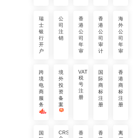
瑞
公
香
香
海
士
司
港
港
外
银
注
公
公
公
行
销
司
司
司
开
年
审
年
户
审
计
审
VAT
跨
境
国
香
税
境
外
际
港
号
电
投
商
商
注
商
资
标
标
册
服
备
注
注
务
案
册
册
CRS
国
香
香
离