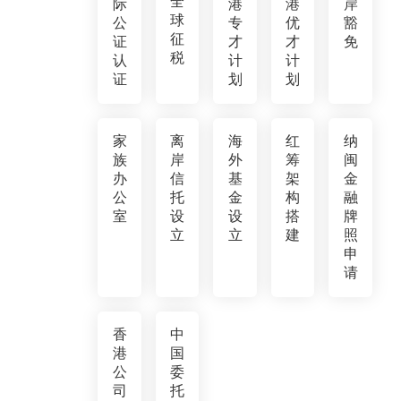
全
际
港
港
岸
球
公
专
优
豁
征
证
才
才
免
税
认
计
计
证
划
划
家
离
海
红
纳
族
岸
外
筹
闽
办
信
基
架
金
公
托
金
构
融
室
设
设
搭
牌
立
立
建
照
申
请
香
中
港
国
公
委
司
托