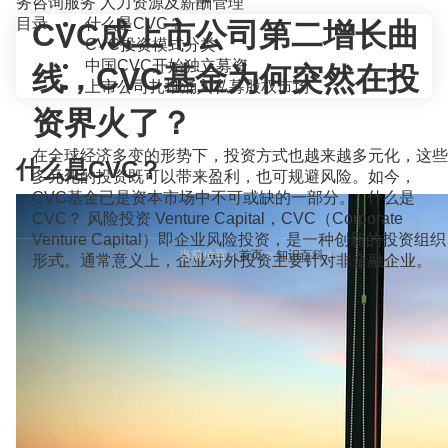
务咨询服务
人力资源及薪酬管理
目录
什么是CVC？
CVC成上市公司第二增长曲
CVC投资模式分类
中国CVC开始独立募资
线，CVC基金为何突然在投
上市公司扎堆涌入私募股权市场
资界火了？
在全球经济多变的形势下，投资方式也越来越多元化，这些
什么是CVC？
多元化的投资既可以带来盈利，也可规避风险。如今，
CVC基金已是资本市场中不可或缺的一部分。 什么是
CVC？ 风险投资 Venture Capital，CVC（Corporate
Venture Capital）即企业风险投资，是一种创新的投资组织
当前位置：
首页
>
知识百科
>
形式。通常意义上，企业对外投资主要针对非金融企业。