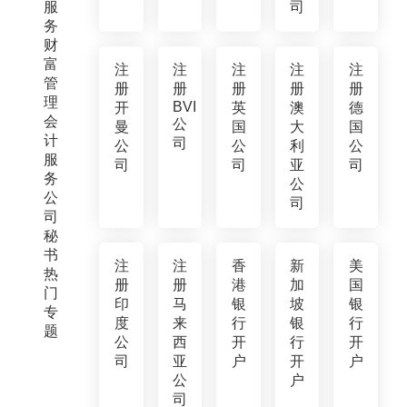
服
司
务
财
富
注
注
注
注
注
管
册
册
册
册
册
理
BVI
开
英
澳
德
会
公
曼
国
大
国
计
司
公
公
利
公
服
司
司
亚
司
务
公
公
司
司
秘
书
注
注
香
新
美
热
册
册
港
加
国
门
印
马
银
坡
银
专
度
来
行
银
行
题
公
西
开
行
开
司
亚
户
开
户
公
户
司