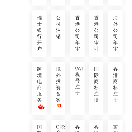
瑞
公
香
香
海
士
司
港
港
外
银
注
公
公
公
行
销
司
司
司
开
年
审
年
户
审
计
审
VAT
跨
境
国
香
税
境
外
际
港
号
电
投
商
商
注
商
资
标
标
册
服
备
注
注
务
案
册
册
CRS
国
香
香
离