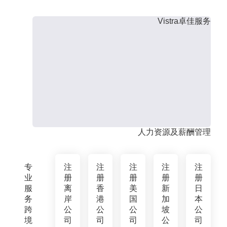
Vistra卓佳服务
人力资源及薪酬管理
专
注
注
注
注
注
业
册
册
册
册
册
服
离
香
美
新
日
务
岸
港
国
加
本
跨
公
公
公
坡
公
境
司
司
司
公
司