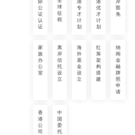
全
际
港
港
岸
球
公
专
优
豁
征
证
才
才
免
税
认
计
计
证
划
划
家
离
海
红
纳
族
岸
外
筹
闽
办
信
基
架
金
公
托
金
构
融
室
设
设
搭
牌
立
立
建
照
申
请
香
中
港
国
公
委
司
托