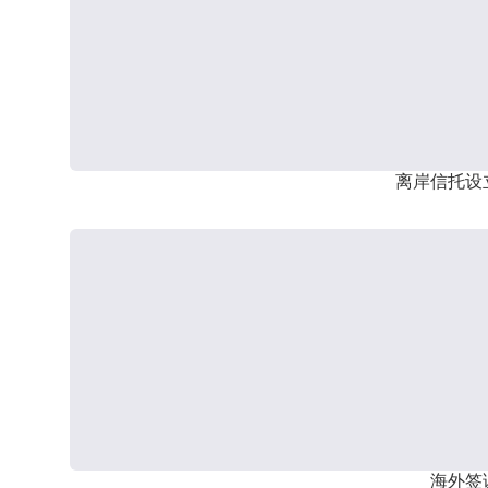
离岸信托设
海外签