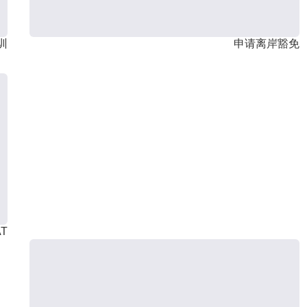
训
申请离岸豁免
T