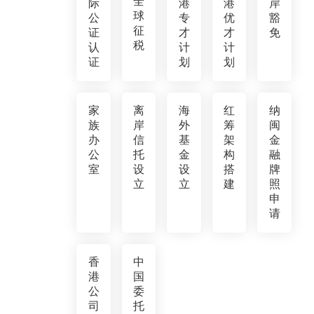
全
际
港
港
岸
球
公
专
优
豁
征
证
才
才
免
税
认
计
计
证
划
划
家
离
海
红
纳
族
岸
外
筹
闽
办
信
基
架
金
公
托
金
构
融
室
设
设
搭
牌
立
立
建
照
申
请
香
中
港
国
公
委
司
托