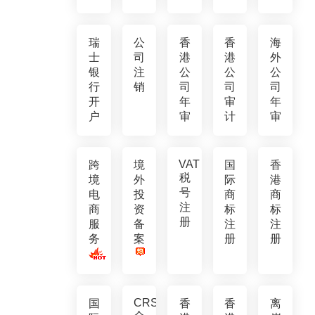
瑞
公
香
香
海
士
司
港
港
外
银
注
公
公
公
行
销
司
司
司
开
年
审
年
户
审
计
审
VAT
跨
境
国
香
税
境
外
际
港
号
电
投
商
商
注
商
资
标
标
册
服
备
注
注
务
案
册
册
CRS
国
香
香
离