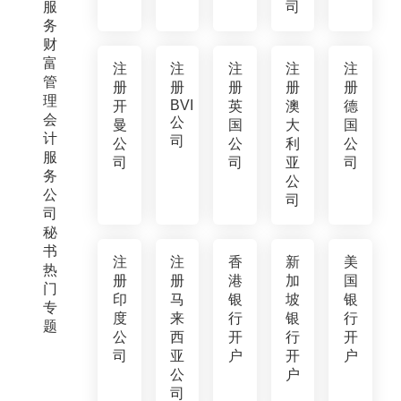
服
司
务
财
富
注
注
注
注
注
管
册
册
册
册
册
理
BVI
开
英
澳
德
会
公
曼
国
大
国
计
司
公
公
利
公
服
司
司
亚
司
务
公
公
司
司
秘
书
注
注
香
新
美
热
册
册
港
加
国
门
印
马
银
坡
银
专
度
来
行
银
行
题
公
西
开
行
开
司
亚
户
开
户
公
户
司