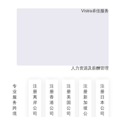
Vistra卓佳服务
人力资源及薪酬管理
专
注
注
注
注
注
业
册
册
册
册
册
服
离
香
美
新
日
务
岸
港
国
加
本
跨
公
公
公
坡
公
境
司
司
司
公
司