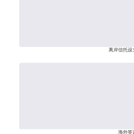
离岸信托设
海外签