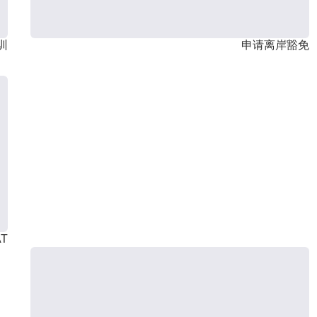
训
申请离岸豁免
T