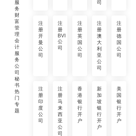
服
司
务
财
富
注
注
注
注
注
管
册
册
册
册
册
理
BVI
开
英
澳
德
会
公
曼
国
大
国
计
司
公
公
利
公
服
司
司
亚
司
务
公
公
司
司
秘
书
注
注
香
新
美
热
册
册
港
加
国
门
印
马
银
坡
银
专
度
来
行
银
行
题
公
西
开
行
开
司
亚
户
开
户
公
户
司