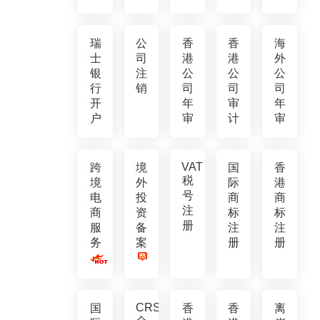
瑞
公
香
香
海
士
司
港
港
外
银
注
公
公
公
行
销
司
司
司
开
年
审
年
户
审
计
审
VAT
跨
境
国
香
税
境
外
际
港
号
电
投
商
商
注
商
资
标
标
册
服
备
注
注
务
案
册
册
CRS
国
香
香
离