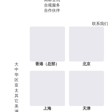
合规服务
合作伙伴
联系我们
香港（总部）
北京
大
中
华
区
亚
太
其
它
美
上海
天津
洲