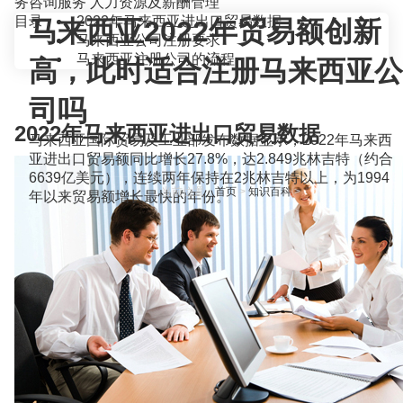
务咨询服务
人力资源及薪酬管理
目录
2022年马来西亚进出口贸易数据
马来西亚2022年贸易额创新
马来西亚公司注册要求
马来西亚注册公司的流程
高，此时适合注册马来西亚公
司吗
2022年马来西亚进出口贸易数据
马来西亚国际贸易及工业部发布数据显示，2022年马来西
亚进出口贸易额同比增长27.8%，达2.849兆林吉特（约合
6639亿美元），连续两年保持在2兆林吉特以上，为1994
当前位置：
首页
>
知识百科
>
年以来贸易额增长最快的年份。