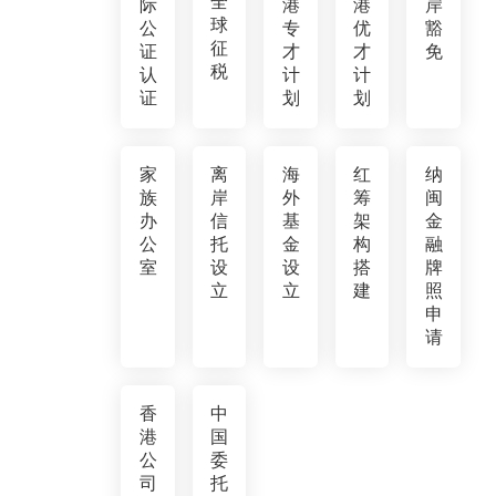
全
际
港
港
岸
球
公
专
优
豁
征
证
才
才
免
税
认
计
计
证
划
划
家
离
海
红
纳
族
岸
外
筹
闽
办
信
基
架
金
公
托
金
构
融
室
设
设
搭
牌
立
立
建
照
申
请
香
中
港
国
公
委
司
托