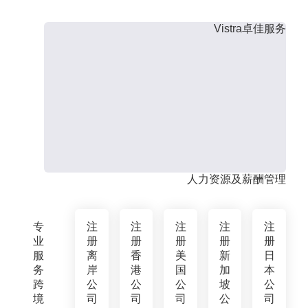
Vistra卓佳服务
人力资源及薪酬管理
专
注
注
注
注
注
业
册
册
册
册
册
服
离
香
美
新
日
务
岸
港
国
加
本
跨
公
公
公
坡
公
境
司
司
司
公
司