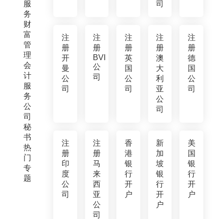
服
司
务
财
富
注
注
注
注
注
管
册
册
册
册
册
理
BVI
开
英
澳
德
会
公
曼
国
大
国
计
司
公
公
利
公
服
司
司
亚
司
务
公
公
司
司
秘
书
注
注
香
新
美
热
册
册
港
加
国
门
印
马
银
坡
银
专
度
来
行
银
行
题
公
西
开
行
开
司
亚
户
开
户
公
户
司