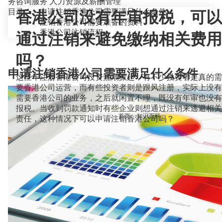
务咨询服务
人力资源及薪酬管理
目录
申请注销香港公司需要满足什么条件
香港公司没有年审报税，可以
注销香港公司需要准备的资料
香港公司注销流程
通过注销来避免缴纳相关费用
吗？
申请注销香港公司需要满足什么条件
这些年注册香港公司投资热潮掀起，有不少投资者是真的需
要香港公司运营，而有些投资者则是跟风注册，实际上没有
需要香港公司的业务，之后就闲置不理，既没有年审也没有
报税。当收到罚款通知时有些企业则想通过注销来逃避相关
当前位置：
首页
>
知识百科
>
责任，这种情况下可以申请注销香港公司吗？