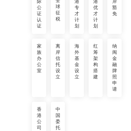
全
际
港
港
岸
球
公
专
优
豁
征
证
才
才
免
税
认
计
计
证
划
划
家
离
海
红
纳
族
岸
外
筹
闽
办
信
基
架
金
公
托
金
构
融
室
设
设
搭
牌
立
立
建
照
申
请
香
中
港
国
公
委
司
托