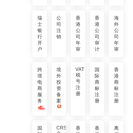
瑞
公
香
香
海
士
司
港
港
外
银
注
公
公
公
行
销
司
司
司
开
年
审
年
户
审
计
审
VAT
跨
境
国
香
税
境
外
际
港
号
电
投
商
商
注
商
资
标
标
册
服
备
注
注
务
案
册
册
CRS
国
香
香
离