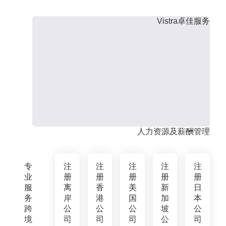
Vistra卓佳服务
人力资源及薪酬管理
专
注
注
注
注
注
业
册
册
册
册
册
服
离
香
美
新
日
务
岸
港
国
加
本
跨
公
公
公
坡
公
境
司
司
司
公
司