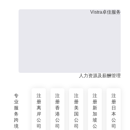
Vistra卓佳服务
人力资源及薪酬管理
专
注
注
注
注
注
业
册
册
册
册
册
服
离
香
美
新
日
务
岸
港
国
加
本
跨
公
公
公
坡
公
境
司
司
司
公
司