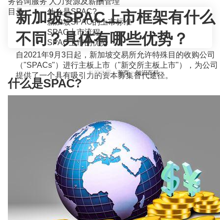
务咨询服务
人力资源及薪酬管理
目录
什么是SPAC?
新加坡SPAC上市框架有什么
新加坡SPAC的上市标准
SPAC上市流程
不同？具体有哪些优势？
SPAC上市的优势
自2021年9月3日起，新加坡交易所允许特殊目的收购公司
（"SPACs"）进行主板上市（"新交所主板上市"），为公司
当前位置：
首页
>
知识百科
>
提供了一个具有吸引力的资本募集替代途径。
什么是SPAC?