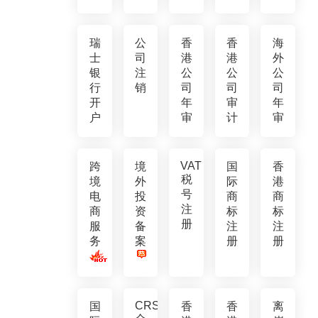
瑞
公
香
香
海
士
司
港
港
外
银
注
公
公
公
行
销
司
司
司
开
年
审
年
户
审
计
审
VAT
跨
境
国
香
税
境
外
际
港
号
电
投
商
商
注
商
资
标
标
册
服
备
注
注
务
案
册
册
CRS
国
香
香
离