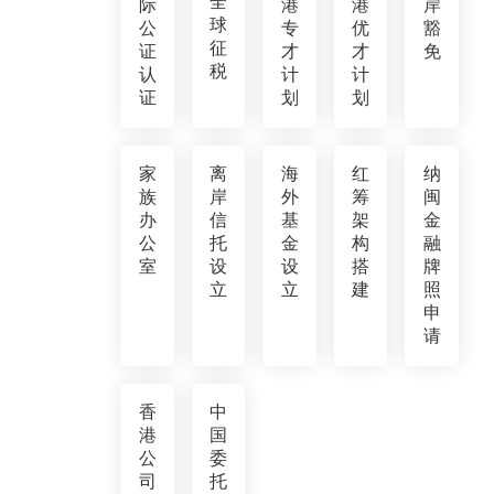
全
际
港
港
岸
球
公
专
优
豁
征
证
才
才
免
税
认
计
计
证
划
划
家
离
海
红
纳
族
岸
外
筹
闽
办
信
基
架
金
公
托
金
构
融
室
设
设
搭
牌
立
立
建
照
申
请
香
中
港
国
公
委
司
托