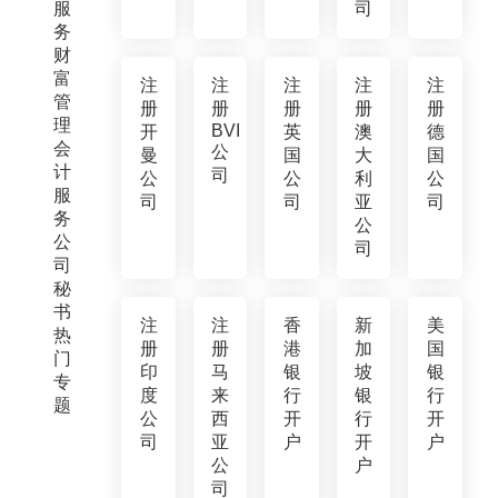
服
司
务
财
富
注
注
注
注
注
管
册
册
册
册
册
理
BVI
开
英
澳
德
会
公
曼
国
大
国
计
司
公
公
利
公
服
司
司
亚
司
务
公
公
司
司
秘
书
注
注
香
新
美
热
册
册
港
加
国
门
印
马
银
坡
银
专
度
来
行
银
行
题
公
西
开
行
开
司
亚
户
开
户
公
户
司