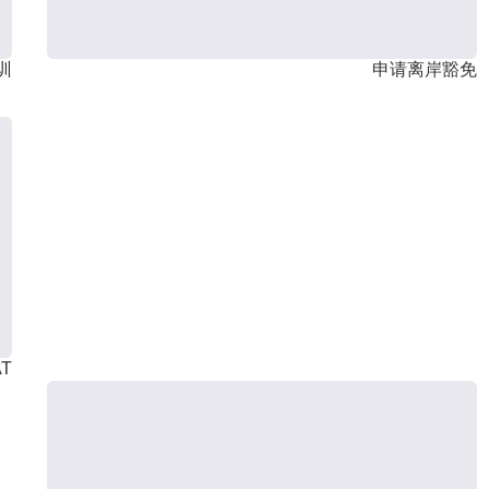
训
申请离岸豁免
T