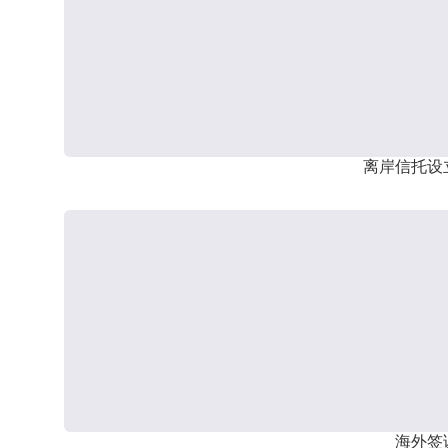
离岸信托设
海外签