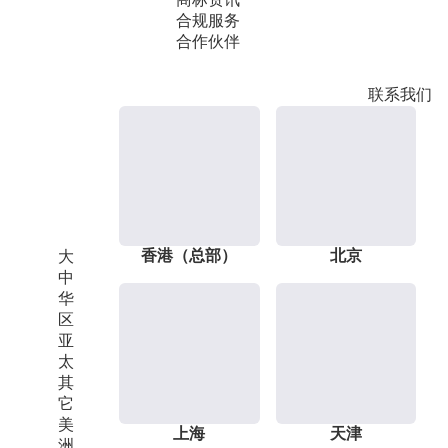
合规服务
合作伙伴
联系我们
香港（总部）
北京
大
中
华
区
亚
太
其
它
美
上海
天津
洲