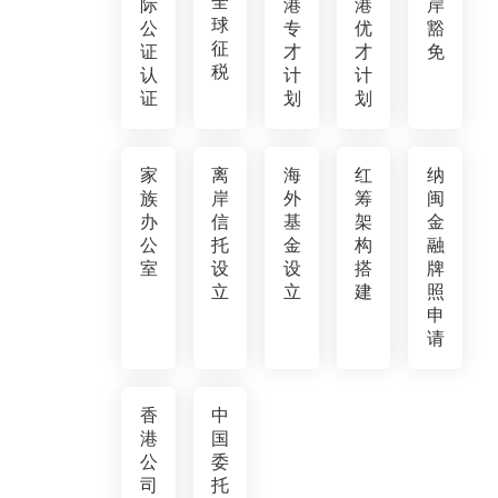
全
际
港
港
岸
球
公
专
优
豁
征
证
才
才
免
税
认
计
计
证
划
划
家
离
海
红
纳
族
岸
外
筹
闽
办
信
基
架
金
公
托
金
构
融
室
设
设
搭
牌
立
立
建
照
申
请
香
中
港
国
公
委
司
托