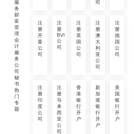
服
司
务
财
富
注
注
注
注
注
管
册
册
册
册
册
理
BVI
开
英
澳
德
会
公
曼
国
大
国
计
司
公
公
利
公
服
司
司
亚
司
务
公
公
司
司
秘
书
注
注
香
新
美
热
册
册
港
加
国
门
印
马
银
坡
银
专
度
来
行
银
行
题
公
西
开
行
开
司
亚
户
开
户
公
户
司