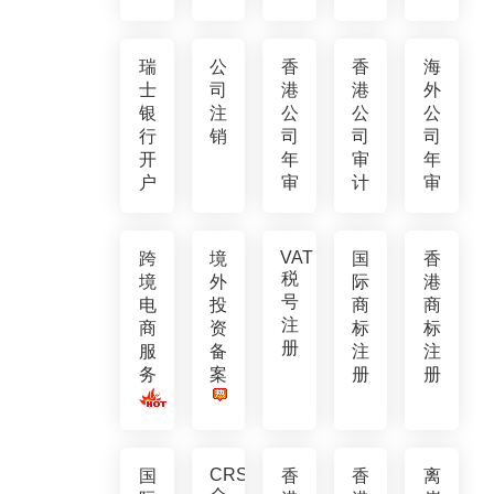
瑞
公
香
香
海
士
司
港
港
外
银
注
公
公
公
行
销
司
司
司
开
年
审
年
户
审
计
审
VAT
跨
境
国
香
税
境
外
际
港
号
电
投
商
商
注
商
资
标
标
册
服
备
注
注
务
案
册
册
CRS
国
香
香
离