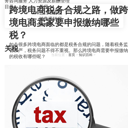
务咨询服务
人力资源及薪酬管理
目录
关税
跨境电商税务合规之路，做跨
进口增值税
销售流转税
境电商卖家要申报缴纳哪些
所得税
税？
如今很多跨境电商面临的都是税务合规的问题，随着税务监
关税
管加严，税务问题不得不重视。那么跨境电商需要申报缴纳
当前位置：
首页
>
知识百科
>
的税收有哪些呢？