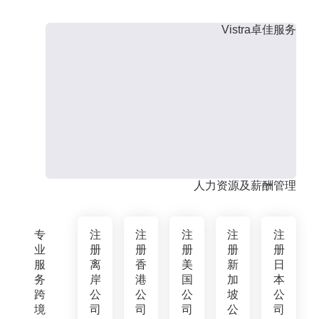
Vistra卓佳服务
人力资源及薪酬管理
专
注
注
注
注
注
业
册
册
册
册
册
服
离
香
美
新
日
务
岸
港
国
加
本
跨
公
公
公
坡
公
境
司
司
司
公
司