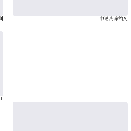
训
申请离岸豁免
T