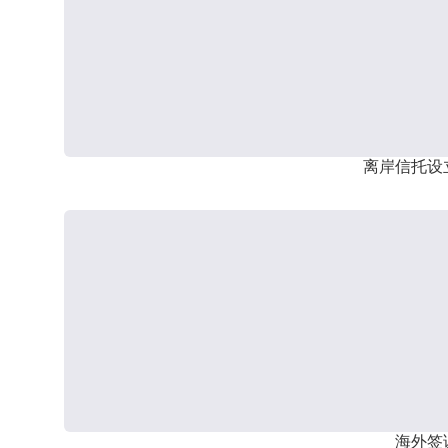
离岸信托设
海外签