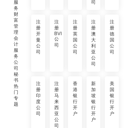
服
司
务
财
富
注
注
注
注
注
管
册
册
册
册
册
理
BVI
开
英
澳
德
会
公
曼
国
大
国
计
司
公
公
利
公
服
司
司
亚
司
务
公
公
司
司
秘
书
注
注
香
新
美
热
册
册
港
加
国
门
印
马
银
坡
银
专
度
来
行
银
行
题
公
西
开
行
开
司
亚
户
开
户
公
户
司