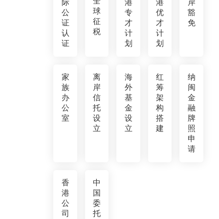
全
际
港
港
岸
球
公
专
优
豁
征
证
才
才
免
税
认
计
计
证
划
划
家
离
海
红
纳
族
岸
外
筹
闽
办
信
基
架
金
公
托
金
构
融
室
设
设
搭
牌
立
立
建
照
申
请
香
中
港
国
公
委
司
托