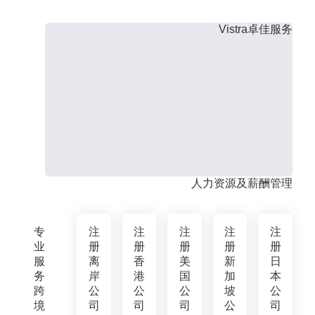
Vistra卓佳服务
人力资源及薪酬管理
专
注
注
注
注
注
业
册
册
册
册
册
服
离
香
美
新
日
务
岸
港
国
加
本
跨
公
公
公
坡
公
境
司
司
司
公
司