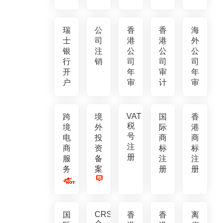
瑞
公
香
香
海
士
司
港
港
外
银
注
公
公
公
行
销
司
司
司
开
年
审
年
户
审
计
审
VAT
跨
境
国
香
税
境
外
际
港
号
电
投
商
商
注
商
资
标
标
册
服
备
注
注
务
案
册
册
CRS
国
香
香
离