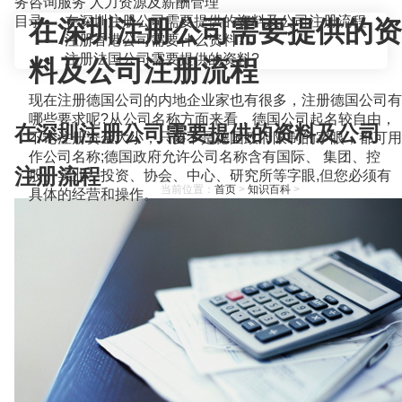
务咨询服务
人力资源及薪酬管理
目录
在深圳注册公司需要提供的资料及公司注册流程
在深圳注册公司需要提供的资
注册香港公司需要什么资料?
注册法国公司需要提供的资料?
料及公司注册流程
现在注册德国公司的内地企业家也有很多，注册德国公司有
哪些要求呢?从公司名称方面来看，德国公司起名较自由，
在深圳注册公司需要提供的资料及公司
不论注册资金大小，只要不是德国政府限制的字眼，都可用
作公司名称;德国政府允许公司名称含有国际、 集团、控
注册流程
股、实业、投资、协会、中心、研究所等字眼,但您必须有
当前位置：
首页
>
知识百科
>
具体的经营和操作。