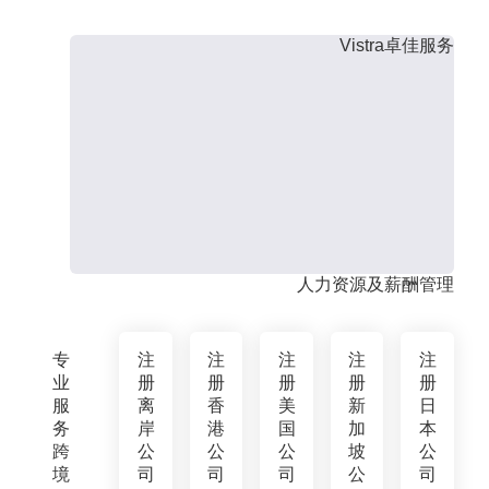
Vistra卓佳服务
人力资源及薪酬管理
专
注
注
注
注
注
业
册
册
册
册
册
服
离
香
美
新
日
务
岸
港
国
加
本
跨
公
公
公
坡
公
境
司
司
司
公
司