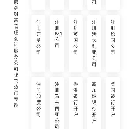
服
司
务
财
富
注
注
注
注
注
管
册
册
册
册
册
理
BVI
开
英
澳
德
会
公
曼
国
大
国
计
司
公
公
利
公
服
司
司
亚
司
务
公
公
司
司
秘
书
注
注
香
新
美
热
册
册
港
加
国
门
印
马
银
坡
银
专
度
来
行
银
行
题
公
西
开
行
开
司
亚
户
开
户
公
户
司