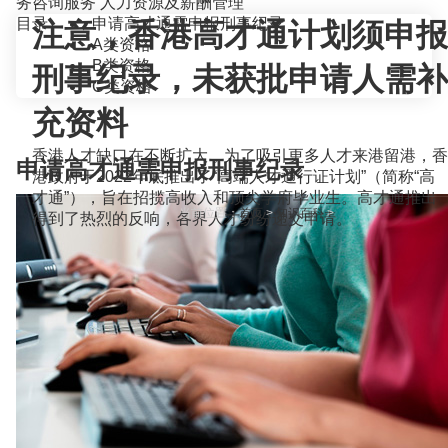
务咨询服务
人力资源及薪酬管理
目录
申请高才通需申报刑事纪录
注意，香港高才通计划须申报
A类资格
B类资格
刑事纪录，未获批申请人需补
C类资格
充资料
香港人才缺口在不断扩大，为了吸引更多人才来港留港，香
申请高才通需申报刑事纪录
港政府于2022年底推出了“高端人才通行证计划”（简称“高
才通”），旨在招揽高收入和顶尖学府毕业生。高才通推出
当前位置：
首页
>
知识百科
>
得到了热烈的反响，各界人才纷纷递交申请。