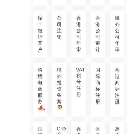
瑞
公
香
香
海
士
司
港
港
外
银
注
公
公
公
行
销
司
司
司
开
年
审
年
户
审
计
审
VAT
跨
境
国
香
税
境
外
际
港
号
电
投
商
商
注
商
资
标
标
册
服
备
注
注
务
案
册
册
CRS
国
香
香
离