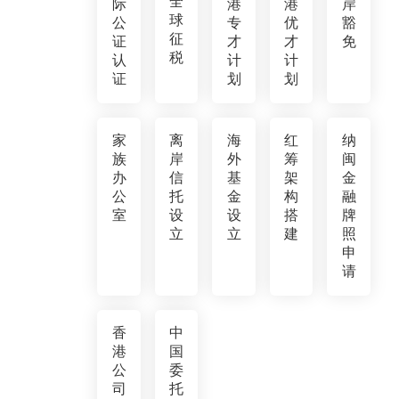
全
际
港
港
岸
球
公
专
优
豁
征
证
才
才
免
税
认
计
计
证
划
划
家
离
海
红
纳
族
岸
外
筹
闽
办
信
基
架
金
公
托
金
构
融
室
设
设
搭
牌
立
立
建
照
申
请
香
中
港
国
公
委
司
托