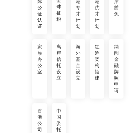
全
际
港
港
岸
球
公
专
优
豁
征
证
才
才
免
税
认
计
计
证
划
划
家
离
海
红
纳
族
岸
外
筹
闽
办
信
基
架
金
公
托
金
构
融
室
设
设
搭
牌
立
立
建
照
申
请
香
中
港
国
公
委
司
托