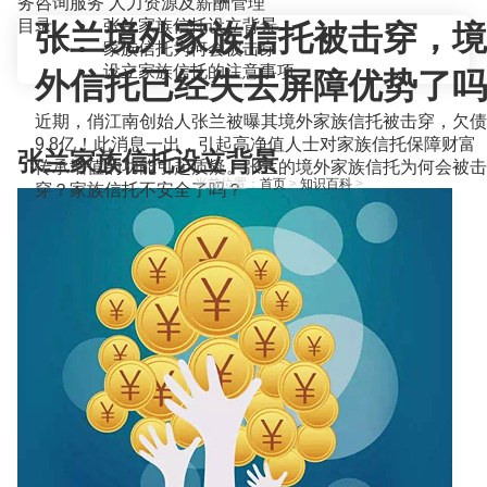
务咨询服务
人力资源及薪酬管理
目录
张兰家族信托设立背景
张兰境外家族信托被击穿，境
家族信托为何会被击穿
设立家族信托的注意事项
外信托已经失去屏障优势了吗
近期，俏江南创始人张兰被曝其境外家族信托被击穿，欠债
9.8亿！此消息一出，引起高净值人士对家族信托保障财富
张兰家族信托设立背景
传承增值的功能引起质疑。张兰的境外家族信托为何会被击
当前位置：
首页
>
知识百科
>
穿？家族信托不安全了吗？