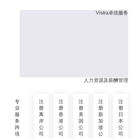
Vistra卓佳服务
人力资源及薪酬管理
专
注
注
注
注
注
业
册
册
册
册
册
服
离
香
美
新
日
务
岸
港
国
加
本
跨
公
公
公
坡
公
境
司
司
司
公
司