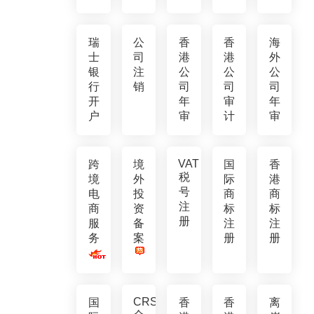
瑞
公
香
香
海
士
司
港
港
外
银
注
公
公
公
行
销
司
司
司
开
年
审
年
户
审
计
审
VAT
跨
境
国
香
税
境
外
际
港
号
电
投
商
商
注
商
资
标
标
册
服
备
注
注
务
案
册
册
CRS
国
香
香
离