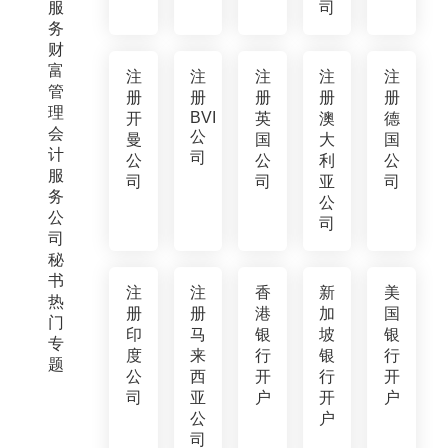
服
司
务
财
富
注
注
注
注
注
管
册
册
册
册
册
理
BVI
开
英
澳
德
会
公
曼
国
大
国
计
司
公
公
利
公
服
司
司
亚
司
务
公
公
司
司
秘
书
注
注
香
新
美
热
册
册
港
加
国
门
印
马
银
坡
银
专
度
来
行
银
行
题
公
西
开
行
开
司
亚
户
开
户
公
户
司