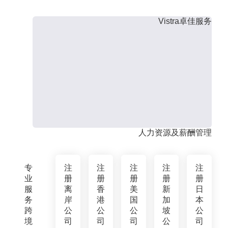
Vistra卓佳服务
人力资源及薪酬管理
专
注
注
注
注
注
业
册
册
册
册
册
服
离
香
美
新
日
务
岸
港
国
加
本
跨
公
公
公
坡
公
境
司
司
司
公
司