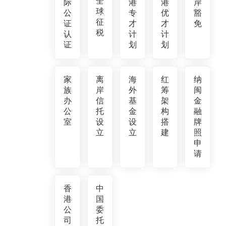
全
际
港
港
岸
球
公
专
优
豁
征
证
才
才
免
税
认
计
计
证
划
划
家
离
海
红
纳
族
岸
外
筹
闽
办
信
基
架
金
公
托
金
构
融
室
设
设
搭
牌
立
立
建
照
申
请
香
中
港
国
公
委
司
托