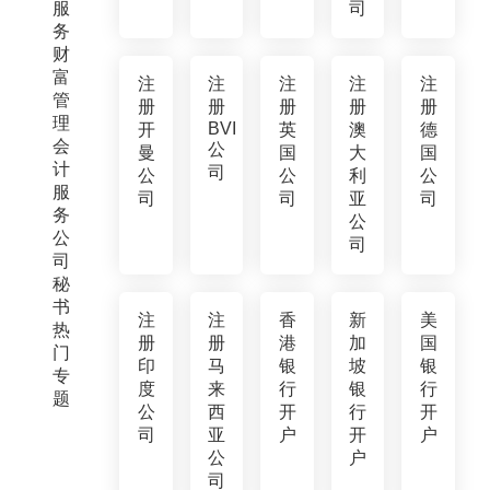
服
司
务
财
富
注
注
注
注
注
管
册
册
册
册
册
理
BVI
开
英
澳
德
会
公
曼
国
大
国
计
司
公
公
利
公
服
司
司
亚
司
务
公
公
司
司
秘
书
注
注
香
新
美
热
册
册
港
加
国
门
印
马
银
坡
银
专
度
来
行
银
行
题
公
西
开
行
开
司
亚
户
开
户
公
户
司