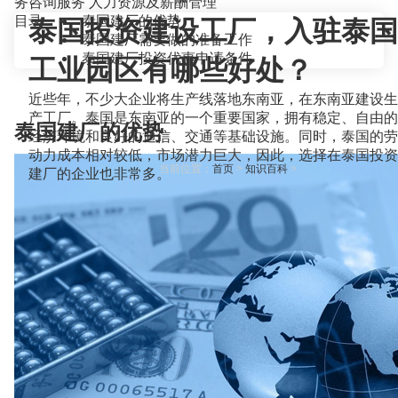
务咨询服务
人力资源及薪酬管理
目录
泰国建厂的优势
泰国投资建设工厂，入驻泰国
泰国建厂需要做的准备工作
泰国建厂投资优惠申请条件
工业园区有哪些好处？
近些年，不少大企业将生产线落地东南亚，在东南亚建设生
产工厂。泰国是东南亚的一个重要国家，拥有稳定、自由的
泰国建厂的优势
经济环境和良好的通信、交通等基础设施。同时，泰国的劳
动力成本相对较低，市场潜力巨大，因此，选择在泰国投资
当前位置：
首页
>
知识百科
>
建厂的企业也非常多。