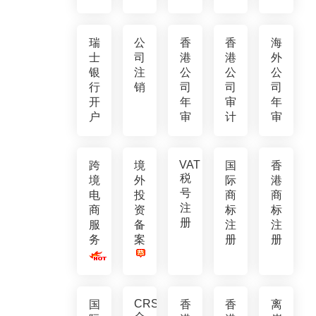
瑞
公
香
香
海
士
司
港
港
外
银
注
公
公
公
行
销
司
司
司
开
年
审
年
户
审
计
审
VAT
跨
境
国
香
税
境
外
际
港
号
电
投
商
商
注
商
资
标
标
册
服
备
注
注
务
案
册
册
CRS
国
香
香
离