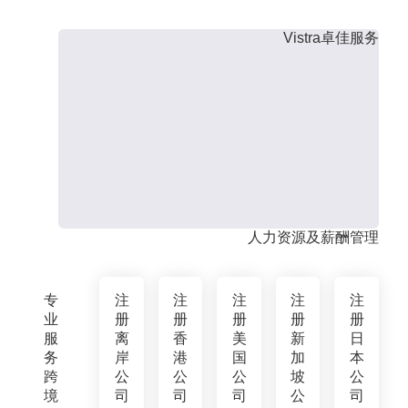
Vistra卓佳服务
人力资源及薪酬管理
专
注
注
注
注
注
业
册
册
册
册
册
服
离
香
美
新
日
务
岸
港
国
加
本
跨
公
公
公
坡
公
境
司
司
司
公
司