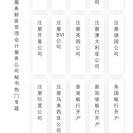
服
司
务
财
富
注
注
注
注
注
管
册
册
册
册
册
理
BVI
开
英
澳
德
会
公
曼
国
大
国
计
司
公
公
利
公
服
司
司
亚
司
务
公
公
司
司
秘
书
注
注
香
新
美
热
册
册
港
加
国
门
印
马
银
坡
银
专
度
来
行
银
行
题
公
西
开
行
开
司
亚
户
开
户
公
户
司