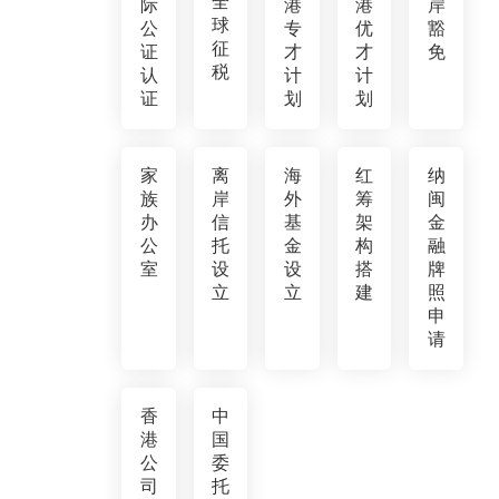
全
际
港
港
岸
球
公
专
优
豁
征
证
才
才
免
税
认
计
计
证
划
划
家
离
海
红
纳
族
岸
外
筹
闽
办
信
基
架
金
公
托
金
构
融
室
设
设
搭
牌
立
立
建
照
申
请
香
中
港
国
公
委
司
托