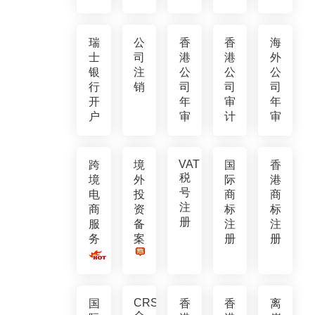
瑞
公
香
香
海
士
司
港
港
外
银
注
公
公
公
行
销
司
司
司
开
年
审
年
户
审
计
审
VAT
跨
境
国
香
税
境
外
际
港
号
电
投
商
商
注
商
资
标
标
册
服
备
注
注
务
案
册
册
CRS
国
香
香
离