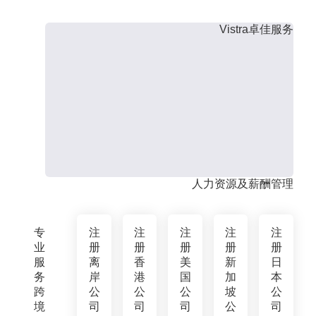
Vistra卓佳服务
人力资源及薪酬管理
专
注
注
注
注
注
业
册
册
册
册
册
服
离
香
美
新
日
务
岸
港
国
加
本
跨
公
公
公
坡
公
境
司
司
司
公
司