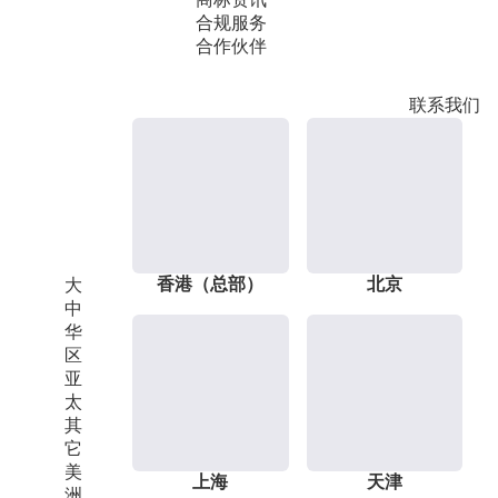
合规服务
合作伙伴
联系我们
香港（总部）
北京
大
中
华
区
亚
太
其
它
美
上海
天津
洲