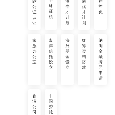
全
际
港
港
岸
球
公
专
优
豁
征
证
才
才
免
税
认
计
计
证
划
划
家
离
海
红
纳
族
岸
外
筹
闽
办
信
基
架
金
公
托
金
构
融
室
设
设
搭
牌
立
立
建
照
申
请
香
中
港
国
公
委
司
托