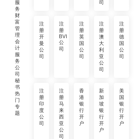
服
司
务
财
富
注
注
注
注
注
管
册
册
册
册
册
理
BVI
开
英
澳
德
会
公
曼
国
大
国
计
司
公
公
利
公
服
司
司
亚
司
务
公
公
司
司
秘
书
注
注
香
新
美
热
册
册
港
加
国
门
印
马
银
坡
银
专
度
来
行
银
行
题
公
西
开
行
开
司
亚
户
开
户
公
户
司