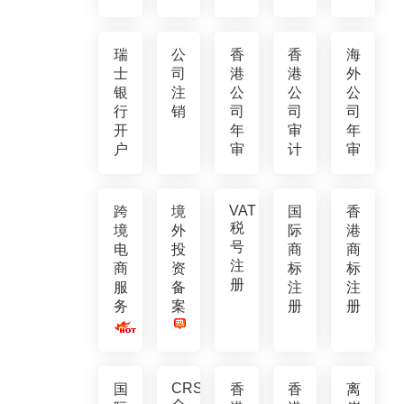
瑞
公
香
香
海
士
司
港
港
外
银
注
公
公
公
行
销
司
司
司
开
年
审
年
户
审
计
审
VAT
跨
境
国
香
税
境
外
际
港
号
电
投
商
商
注
商
资
标
标
册
服
备
注
注
务
案
册
册
CRS
国
香
香
离