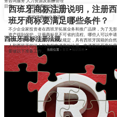
务咨询服务
人力资源及薪酬管理
目录
西班牙商标注册法规
西班牙商标注册说明，注册西
西班牙商标注册材料
西班牙商标注册流程
班牙商标要满足哪些条件？
不少企业家投资者在西班牙拓展业务和推广品牌，为了无形
资产得到保护，注册商标是不可省的流程。哪些人可以申请
西班牙商标注册法规
西班牙商标呢？西班牙商标法规定，具有西班牙国籍的自然
人和西班牙的法人均有权申请商标注册。申请西班牙商标需
当前位置：
首页
>
知识百科
>
要做以下准备工作。