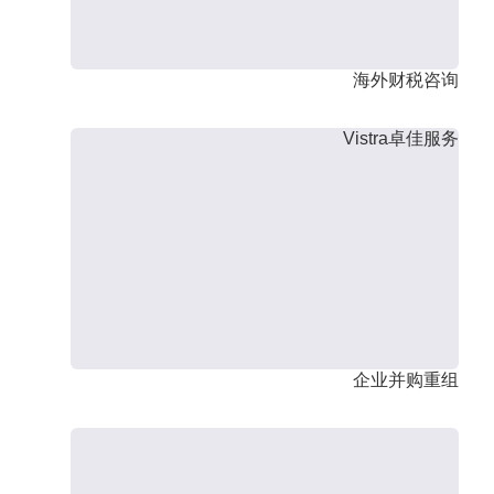
海外财税咨询
Vistra卓佳服务
企业并购重组