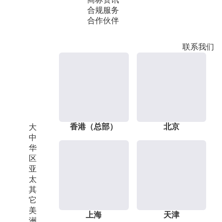
合规服务
合作伙伴
联系我们
香港（总部）
北京
大
中
华
区
亚
太
其
它
美
上海
天津
洲