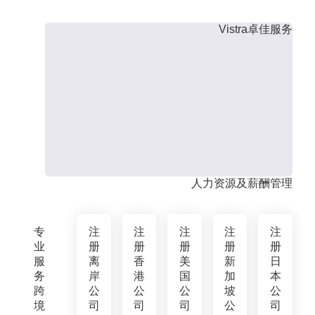
Vistra卓佳服务
人力资源及薪酬管理
专
注
注
注
注
注
业
册
册
册
册
册
服
离
香
美
新
日
务
岸
港
国
加
本
跨
公
公
公
坡
公
境
司
司
司
公
司