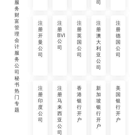
服
司
务
财
富
注
注
注
注
注
管
册
册
册
册
册
理
BVI
开
英
澳
德
会
公
曼
国
大
国
计
司
公
公
利
公
服
司
司
亚
司
务
公
公
司
司
秘
书
注
注
香
新
美
热
册
册
港
加
国
门
印
马
银
坡
银
专
度
来
行
银
行
题
公
西
开
行
开
司
亚
户
开
户
公
户
司