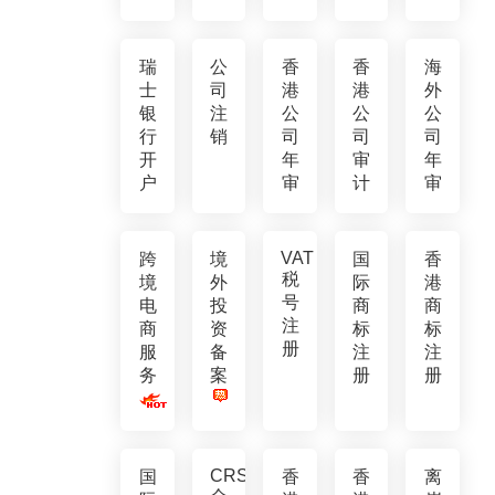
瑞
公
香
香
海
士
司
港
港
外
银
注
公
公
公
行
销
司
司
司
开
年
审
年
户
审
计
审
VAT
跨
境
国
香
税
境
外
际
港
号
电
投
商
商
注
商
资
标
标
册
服
备
注
注
务
案
册
册
CRS
国
香
香
离