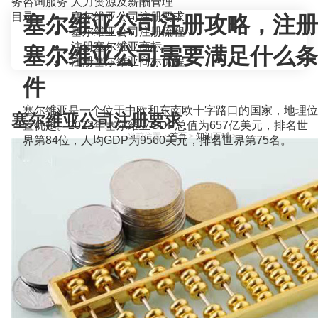
务咨询服务
人力资源及薪酬管理
目录
塞尔维亚公司注册要求
塞尔维亚公司注册攻略，注册
塞尔维亚公司注册流程
注册塞尔维亚商标
塞尔维亚公司需要满足什么条
注册塞尔维亚商标流程
件
塞尔维亚是一个位于中欧和东南欧十字路口的国家，地理位
塞尔维亚公司注册要求
置优越。2022年塞尔维亚GDP总值为657亿美元，排名世
当前位置：
首页
>
知识百科
>
界第84位，人均GDP为9560美元，排名世界第75名。