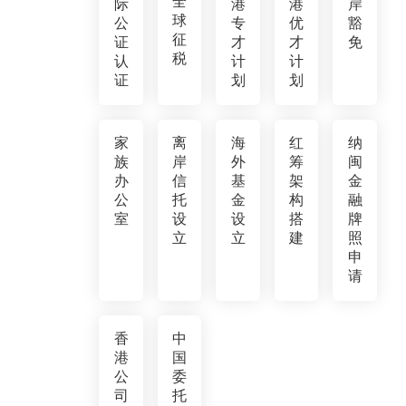
全
际
港
港
岸
球
公
专
优
豁
征
证
才
才
免
税
认
计
计
证
划
划
家
离
海
红
纳
族
岸
外
筹
闽
办
信
基
架
金
公
托
金
构
融
室
设
设
搭
牌
立
立
建
照
申
请
香
中
港
国
公
委
司
托