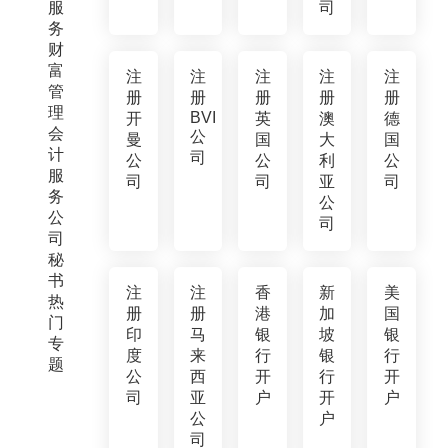
服
司
务
财
富
注
注
注
注
注
管
册
册
册
册
册
理
BVI
开
英
澳
德
会
公
曼
国
大
国
计
司
公
公
利
公
服
司
司
亚
司
务
公
公
司
司
秘
书
注
注
香
新
美
热
册
册
港
加
国
门
印
马
银
坡
银
专
度
来
行
银
行
题
公
西
开
行
开
司
亚
户
开
户
公
户
司