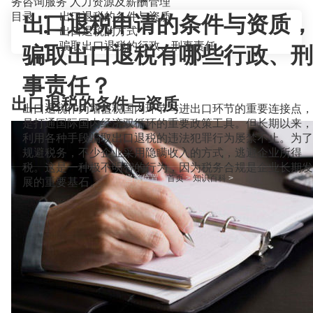
务咨询服务
人力资源及薪酬管理
目录
出口退税的条件与资质
出口退税申请的条件与资质，
出口退税的方式
骗取出口退税的行政、刑事责任
骗取出口退税有哪些行政、刑
事责任？
出口退税的条件与资质
出口退税作为增值税国内环节与进出口环节的重要连接点，
是打通国际国内经济双循环的重要政策工具。但长期以来，
利用各种手段骗取出口退税的违法犯罪行为屡禁不止。为了
规避税务，不少企业采用隐瞒收入的方式，逃避企业所得
税。这是一种极不明智的行为，因为税务合规是企业长期发
当前位置：
首页
>
知识百科
>
展的重要基石。