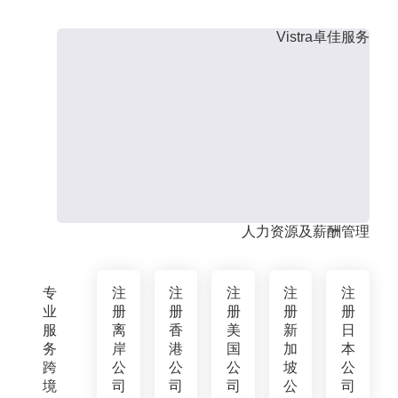
Vistra卓佳服务
人力资源及薪酬管理
专
注
注
注
注
注
业
册
册
册
册
册
服
离
香
美
新
日
务
岸
港
国
加
本
跨
公
公
公
坡
公
境
司
司
司
公
司