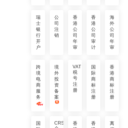
瑞
公
香
香
海
士
司
港
港
外
银
注
公
公
公
行
销
司
司
司
开
年
审
年
户
审
计
审
VAT
跨
境
国
香
税
境
外
际
港
号
电
投
商
商
注
商
资
标
标
册
服
备
注
注
务
案
册
册
CRS
国
香
香
离