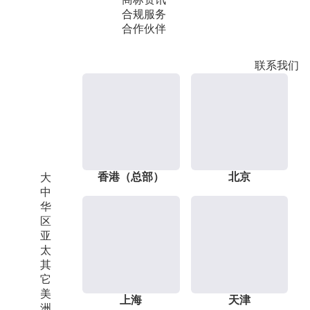
合规服务
合作伙伴
联系我们
香港（总部）
北京
大
中
华
区
亚
太
其
它
美
上海
天津
洲