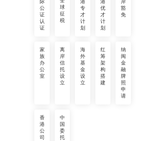
全
际
港
港
岸
球
公
专
优
豁
征
证
才
才
免
税
认
计
计
证
划
划
家
离
海
红
纳
族
岸
外
筹
闽
办
信
基
架
金
公
托
金
构
融
室
设
设
搭
牌
立
立
建
照
申
请
香
中
港
国
公
委
司
托