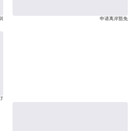
训
申请离岸豁免
T