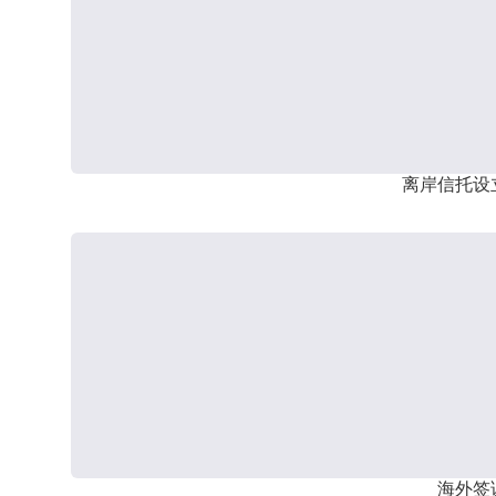
离岸信托设
海外签