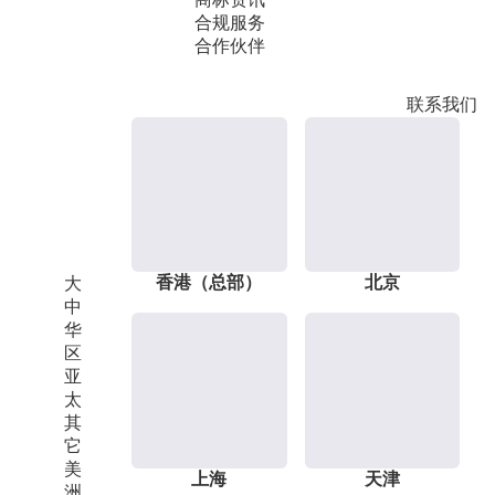
合规服务
合作伙伴
联系我们
香港（总部）
北京
大
中
华
区
亚
太
其
它
美
上海
天津
洲