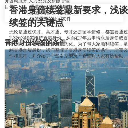
务咨询服务
人力资源及薪酬管理
目录
香港身份续签的条件
香港身份续签最新要求，浅谈
续签申请人常见情况
续签需要的证明文件
续签的关键点
无论是通过优才、高才通、专才还是留学进修，都需要通过
2-3次的续签维持香港身份，从而在7年后申请永居身份或香
香港身份续签的条件
港护照，将香港身份价值最大化。为了帮大家顺利续签，拿
到香港永居身份，我们整理了香港身份续签的条件、所需文
当前位置：
首页
>
知识百科
>
件和流程，并介绍了一些常见情况，希望对大家有所帮助。