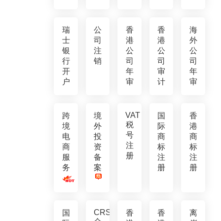
瑞
公
香
香
海
士
司
港
港
外
银
注
公
公
公
行
销
司
司
司
开
年
审
年
户
审
计
审
VAT
跨
境
国
香
税
境
外
际
港
号
电
投
商
商
注
商
资
标
标
册
服
备
注
注
务
案
册
册
CRS
国
香
香
离