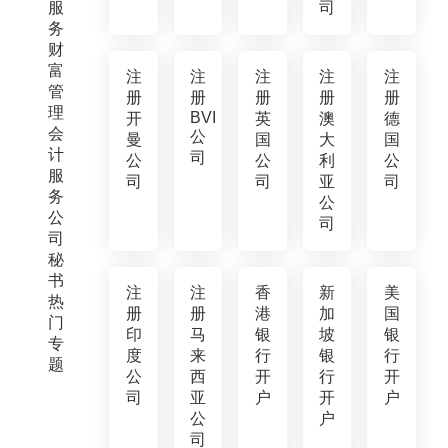
服
司
务
财
富
注
注
注
注
注
管
册
册
册
册
册
理
BVI
开
英
澳
德
会
公
曼
国
大
国
计
司
公
公
利
公
服
司
司
亚
司
务
公
公
司
司
秘
书
注
注
香
新
美
热
册
册
港
加
国
门
印
马
银
坡
银
专
度
来
行
银
行
题
公
西
开
行
开
司
亚
户
开
户
公
户
司