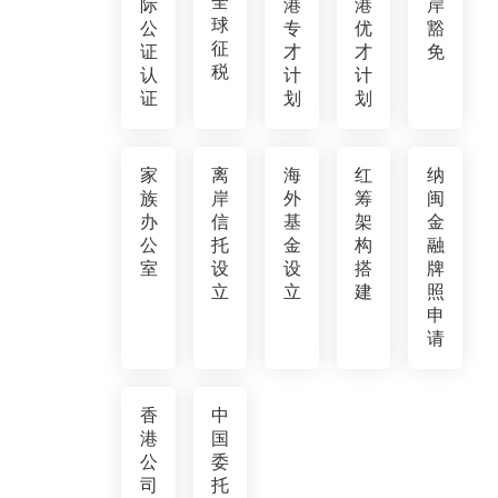
全
际
港
港
岸
球
公
专
优
豁
征
证
才
才
免
税
认
计
计
证
划
划
家
离
海
红
纳
族
岸
外
筹
闽
办
信
基
架
金
公
托
金
构
融
室
设
设
搭
牌
立
立
建
照
申
请
香
中
港
国
公
委
司
托