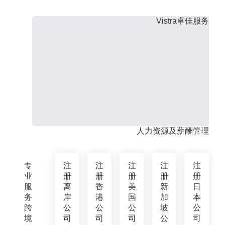
Vistra卓佳服务
人力资源及薪酬管理
专
注
注
注
注
注
业
册
册
册
册
册
服
离
香
美
新
日
务
岸
港
国
加
本
跨
公
公
公
坡
公
境
司
司
司
公
司