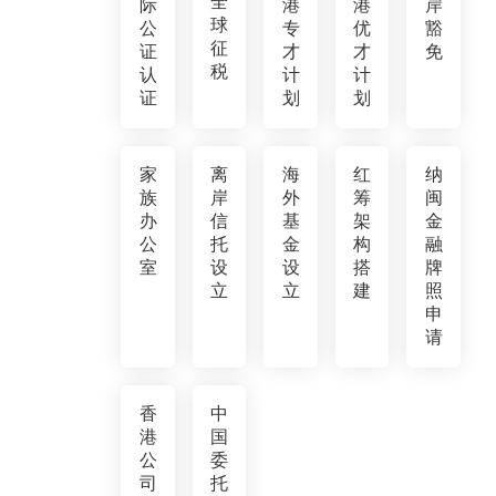
全
际
港
港
岸
球
公
专
优
豁
征
证
才
才
免
税
认
计
计
证
划
划
家
离
海
红
纳
族
岸
外
筹
闽
办
信
基
架
金
公
托
金
构
融
室
设
设
搭
牌
立
立
建
照
申
请
香
中
港
国
公
委
司
托