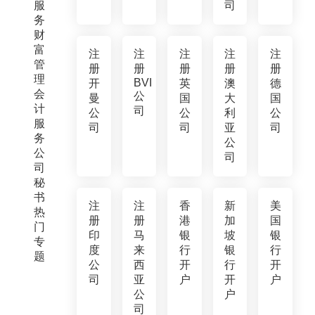
服
司
务
财
富
注
注
注
注
注
管
册
册
册
册
册
理
BVI
开
英
澳
德
会
公
曼
国
大
国
计
司
公
公
利
公
服
司
司
亚
司
务
公
公
司
司
秘
书
注
注
香
新
美
热
册
册
港
加
国
门
印
马
银
坡
银
专
度
来
行
银
行
题
公
西
开
行
开
司
亚
户
开
户
公
户
司