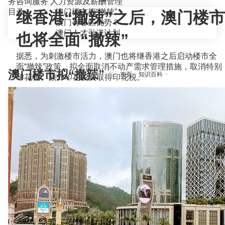
务咨询服务
人力资源及薪酬管理
目录
澳门楼市拟“撤辣”
继香港“撤辣”之后，澳门楼市
澳门有哪些优势？
澳门人才引进计划
也将全面“撤辣”
据悉，为刺激楼市活力，澳门也将继香港之后启动楼市全
面“撤辣”政策，拟全面取消不动产需求管理措施，取消特别
澳门楼市拟“撤辣”
当前位置：
首页
>
知识百科
>
印花税、额外印花税及取得印花税。