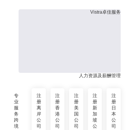
Vistra卓佳服务
人力资源及薪酬管理
专
注
注
注
注
注
业
册
册
册
册
册
服
离
香
美
新
日
务
岸
港
国
加
本
跨
公
公
公
坡
公
境
司
司
司
公
司