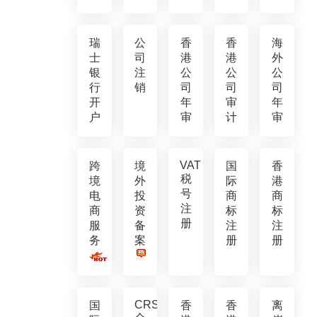
瑞
公
香
香
海
士
司
港
港
外
银
注
公
公
公
行
销
司
司
司
开
年
审
年
户
审
计
审
VAT
跨
境
国
香
税
境
外
际
港
号
电
投
商
商
注
商
资
标
标
册
服
备
注
注
务
案
册
册
CRS
国
香
香
离