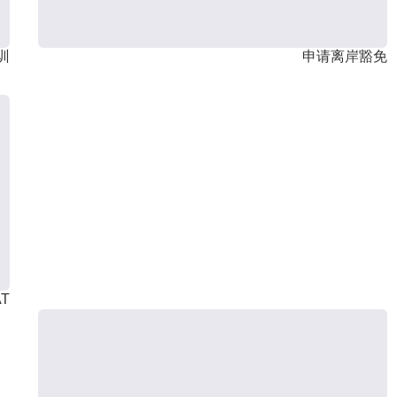
训
申请离岸豁免
T