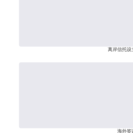
离岸信托设
海外签