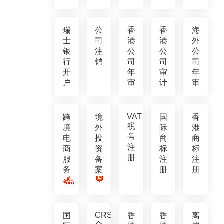
瑞
公
香
香
海
士
司
港
港
外
银
注
公
公
公
行
销
司
司
司
开
年
审
年
户
审
计
审
VAT
跨
境
国
香
税
境
外
际
港
号
电
投
商
商
注
商
资
标
标
册
服
备
注
注
务
案
册
册
CRS
国
香
香
离