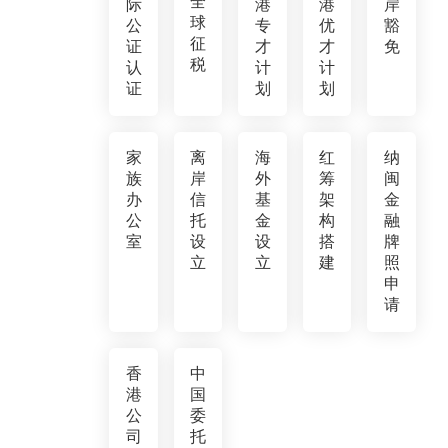
全
际
港
港
岸
球
公
专
优
豁
征
证
才
才
免
税
认
计
计
证
划
划
家
离
海
红
纳
族
岸
外
筹
闽
办
信
基
架
金
公
托
金
构
融
室
设
设
搭
牌
立
立
建
照
申
请
香
中
港
国
公
委
司
托