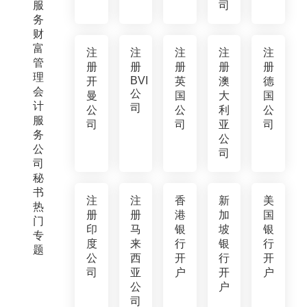
服
司
务
财
富
注
注
注
注
注
管
册
册
册
册
册
理
BVI
开
英
澳
德
会
公
曼
国
大
国
计
司
公
公
利
公
服
司
司
亚
司
务
公
公
司
司
秘
书
注
注
香
新
美
热
册
册
港
加
国
门
印
马
银
坡
银
专
度
来
行
银
行
题
公
西
开
行
开
司
亚
户
开
户
公
户
司