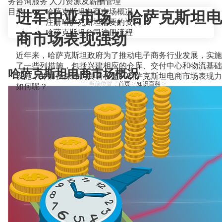
务咨询服务
人力资源及薪酬管理
目录
哈萨克斯坦电商市场概况
进军中亚市场，哈萨克斯坦电
注册哈萨克斯坦需要的资料
哈萨克斯坦公司注册流程
商市场表现强劲
近年来，哈萨克斯坦政府为了推动电子商务行业发展，实施
了一些列措施，包括兴建相应的仓库、交付中心和物流基础
哈萨克斯坦电商市场概况
设施，并加强保障消费者权益。哈萨克斯坦电商市场表现力
当前位置：
首页
>
知识百科
>
如何呢？