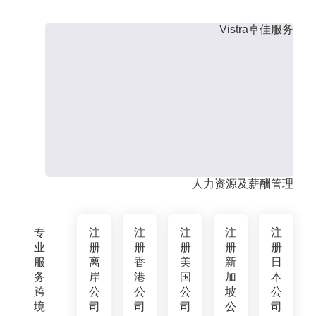
Vistra卓佳服务
人力资源及薪酬管理
专
注
注
注
注
注
业
册
册
册
册
册
服
离
香
美
新
日
务
岸
港
国
加
本
跨
公
公
公
坡
公
境
司
司
司
公
司