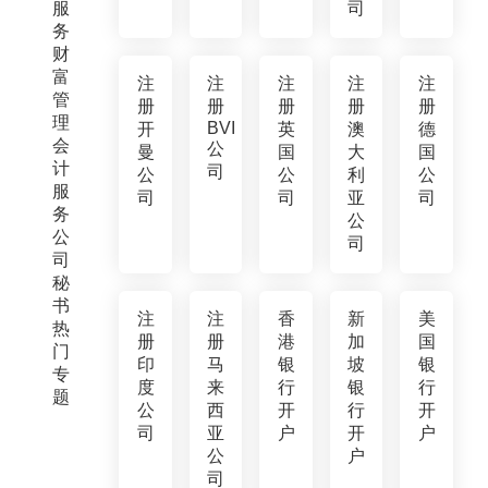
服
司
务
财
富
注
注
注
注
注
管
册
册
册
册
册
理
BVI
开
英
澳
德
会
公
曼
国
大
国
计
司
公
公
利
公
服
司
司
亚
司
务
公
公
司
司
秘
书
注
注
香
新
美
热
册
册
港
加
国
门
印
马
银
坡
银
专
度
来
行
银
行
题
公
西
开
行
开
司
亚
户
开
户
公
户
司