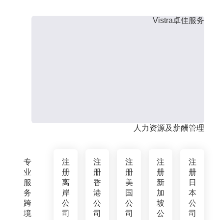
Vistra卓佳服务
人力资源及薪酬管理
专
注
注
注
注
注
业
册
册
册
册
册
服
离
香
美
新
日
务
岸
港
国
加
本
跨
公
公
公
坡
公
境
司
司
司
公
司