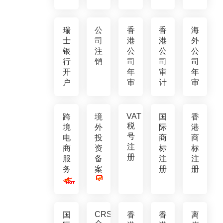
瑞
公
香
香
海
士
司
港
港
外
银
注
公
公
公
行
销
司
司
司
开
年
审
年
户
审
计
审
VAT
跨
境
国
香
税
境
外
际
港
号
电
投
商
商
注
商
资
标
标
册
服
备
注
注
务
案
册
册
CRS
国
香
香
离