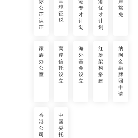
全
际
港
港
岸
球
公
专
优
豁
征
证
才
才
免
税
认
计
计
证
划
划
家
离
海
红
纳
族
岸
外
筹
闽
办
信
基
架
金
公
托
金
构
融
室
设
设
搭
牌
立
立
建
照
申
请
香
中
港
国
公
委
司
托