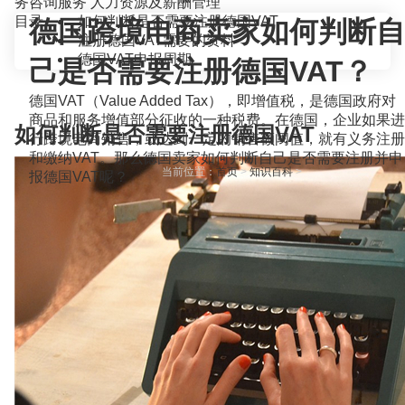
务咨询服务
人力资源及薪酬管理
目录
如何判断是否需要注册德国VAT
德国跨境电商卖家如何判断自
注册德国VAT需要的资料
德国VAT申报周期
己是否需要注册德国VAT？
德国VAT（Value Added Tax），即增值税，是德国政府对
商品和服务增值部分征收的一种税费。在德国，企业如果进
如何判断是否需要注册德国VAT
行跨境电商销售，或达到一定的销售额阈值，就有义务注册
和缴纳VAT。那么德国卖家如何判断自己是否需要注册并申
当前位置：
首页
>
知识百科
>
报德国VAT呢？