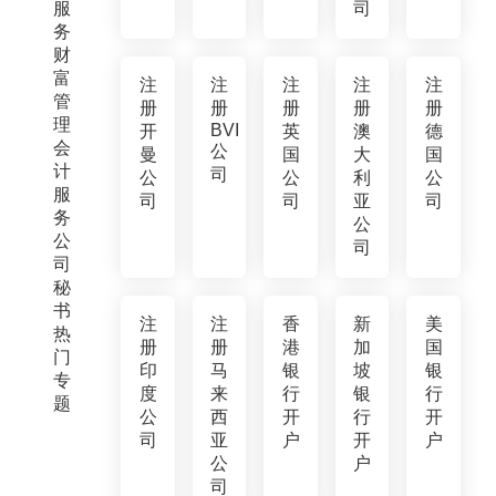
服
司
务
财
富
注
注
注
注
注
管
册
册
册
册
册
理
BVI
开
英
澳
德
会
公
曼
国
大
国
计
司
公
公
利
公
服
司
司
亚
司
务
公
公
司
司
秘
书
注
注
香
新
美
热
册
册
港
加
国
门
印
马
银
坡
银
专
度
来
行
银
行
题
公
西
开
行
开
司
亚
户
开
户
公
户
司