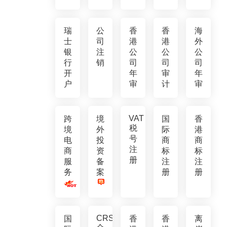
瑞
公
香
香
海
士
司
港
港
外
银
注
公
公
公
行
销
司
司
司
开
年
审
年
户
审
计
审
VAT
跨
境
国
香
税
境
外
际
港
号
电
投
商
商
注
商
资
标
标
册
服
备
注
注
务
案
册
册
CRS
国
香
香
离