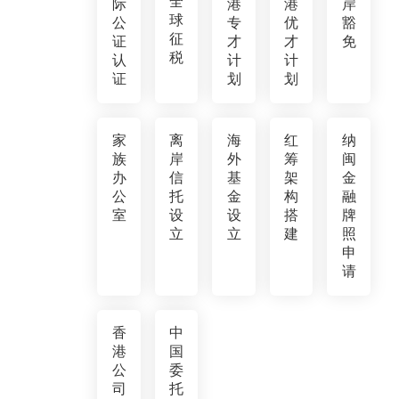
全
际
港
港
岸
球
公
专
优
豁
征
证
才
才
免
税
认
计
计
证
划
划
家
离
海
红
纳
族
岸
外
筹
闽
办
信
基
架
金
公
托
金
构
融
室
设
设
搭
牌
立
立
建
照
申
请
香
中
港
国
公
委
司
托