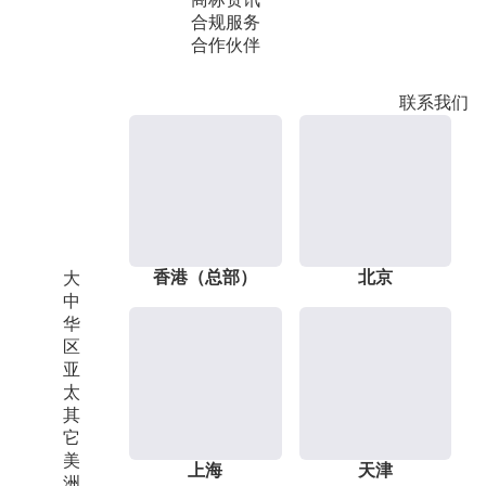
合规服务
合作伙伴
联系我们
香港（总部）
北京
大
中
华
区
亚
太
其
它
美
上海
天津
洲