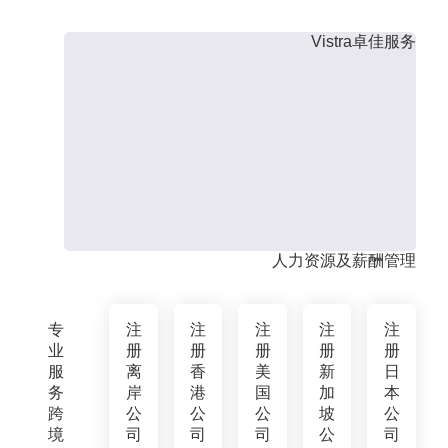
Vistra卓佳服务
人力资源及薪酬管理
专
注
注
注
注
注
业
册
册
册
册
册
服
离
香
美
新
日
务
岸
港
国
加
本
跨
公
公
公
坡
公
境
司
司
司
公
司