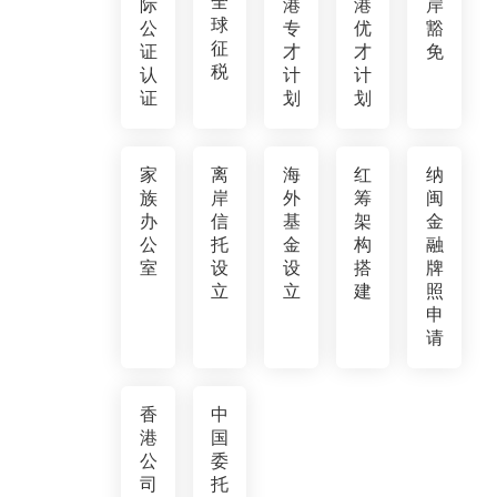
全
际
港
港
岸
球
公
专
优
豁
征
证
才
才
免
税
认
计
计
证
划
划
家
离
海
红
纳
族
岸
外
筹
闽
办
信
基
架
金
公
托
金
构
融
室
设
设
搭
牌
立
立
建
照
申
请
香
中
港
国
公
委
司
托