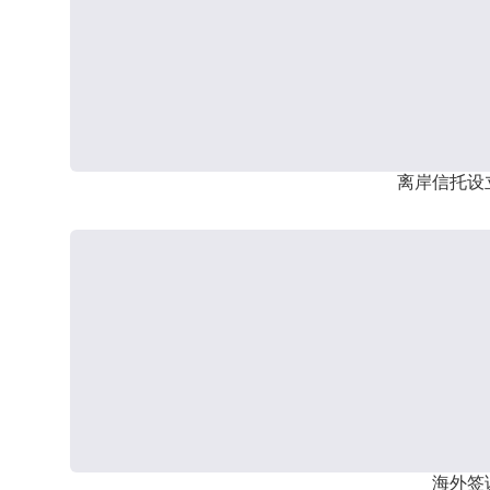
离岸信托设
海外签