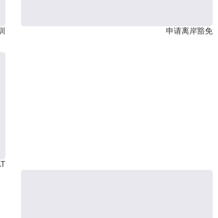
训
申请离岸豁免
T