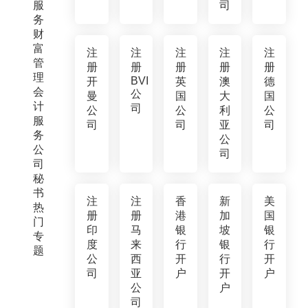
服
司
务
财
富
注
注
注
注
注
管
册
册
册
册
册
理
BVI
开
英
澳
德
会
公
曼
国
大
国
计
司
公
公
利
公
服
司
司
亚
司
务
公
公
司
司
秘
书
注
注
香
新
美
热
册
册
港
加
国
门
印
马
银
坡
银
专
度
来
行
银
行
题
公
西
开
行
开
司
亚
户
开
户
公
户
司