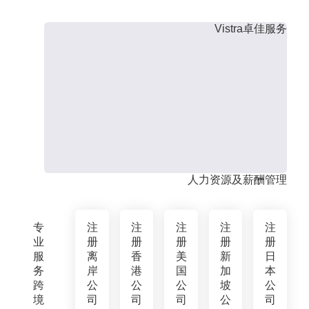
Vistra卓佳服务
人力资源及薪酬管理
专
注
注
注
注
注
业
册
册
册
册
册
服
离
香
美
新
日
务
岸
港
国
加
本
跨
公
公
公
坡
公
境
司
司
司
公
司