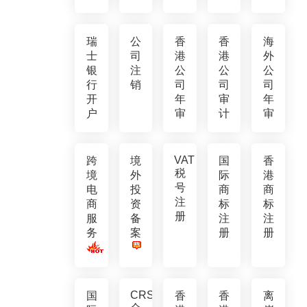
瑞
公
香
香
海
士
司
港
港
外
银
注
公
公
公
行
销
司
司
司
开
年
审
年
户
审
计
审
VAT
跨
境
国
香
税
境
外
际
港
号
电
投
商
商
注
商
资
标
标
册
服
备
注
注
务
案
册
册
CRS
国
香
香
离