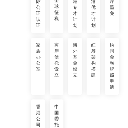
全
际
港
港
岸
球
公
专
优
豁
征
证
才
才
免
税
认
计
计
证
划
划
家
离
海
红
纳
族
岸
外
筹
闽
办
信
基
架
金
公
托
金
构
融
室
设
设
搭
牌
立
立
建
照
申
请
香
中
港
国
公
委
司
托