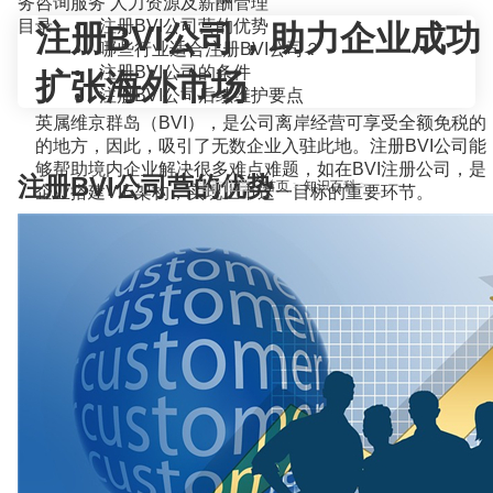
务咨询服务
人力资源及薪酬管理
目录
注册BVI公司营的优势
注册BVI公司，助力企业成功
哪些行业适合注册BVI公司？
注册BVI公司的条件
扩张海外市场
注册BVI公司后续维护要点
英属维京群岛（BVI），是公司离岸经营可享受全额免税的
的地方，因此，吸引了无数企业入驻此地。注册BVI公司能
够帮助境内企业解决很多难点难题，如在BVI注册公司，是
注册BVI公司营的优势
当前位置：
首页
>
知识百科
>
企业搭建VIE架构，实现上市这一目标的重要环节。