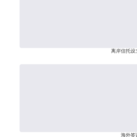
离岸信托设
海外签