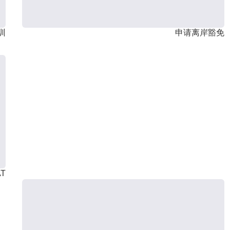
训
申请离岸豁免
T