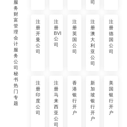
服
司
务
财
富
注
注
注
注
注
管
册
册
册
册
册
理
BVI
开
英
澳
德
会
公
曼
国
大
国
计
司
公
公
利
公
服
司
司
亚
司
务
公
公
司
司
秘
书
注
注
香
新
美
热
册
册
港
加
国
门
印
马
银
坡
银
专
度
来
行
银
行
题
公
西
开
行
开
司
亚
户
开
户
公
户
司