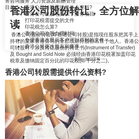
务咨询服务
人力资源及薪酬管理
目录
香港公司转股需提供什么资料?
香港公司股份转让，全方位解
香港公司改股包括以下服务项目
打印花税需提交的文件
读
印花税怎么算?
香港公司改股办理时间
香港公司股份转让(即香港公司转股)是指现任股东把其手上
办理香港改股后客户可以得到的文件
持有的某家香港公司的全部或部分股份出售予他人。香港公
香港公司更改股东和董事
司转股时，涉及转让股份的转让书(Instrument of Transfer)
及 Bought and Sold Note 必须经由香港印花税署加盖印花
当前位置：
首页
>
知识百科
>
税章及缴纳固定百分比的印花税(即千分之二)。
香港公司转股需提供什么资料?