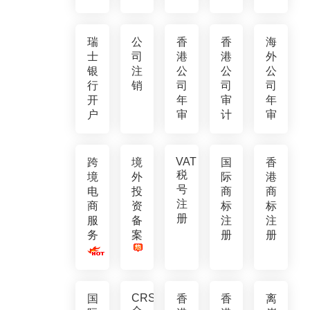
瑞
公
香
香
海
士
司
港
港
外
银
注
公
公
公
行
销
司
司
司
开
年
审
年
户
审
计
审
VAT
跨
境
国
香
税
境
外
际
港
号
电
投
商
商
注
商
资
标
标
册
服
备
注
注
务
案
册
册
CRS
国
香
香
离