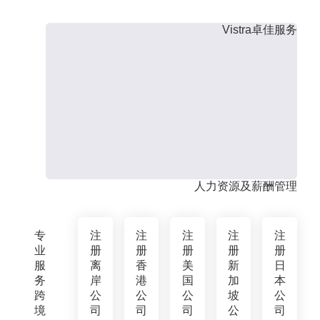
Vistra卓佳服务
人力资源及薪酬管理
专
注
注
注
注
注
业
册
册
册
册
册
服
离
香
美
新
日
务
岸
港
国
加
本
跨
公
公
公
坡
公
境
司
司
司
公
司