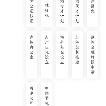
全
际
港
港
岸
球
公
专
优
豁
征
证
才
才
免
税
认
计
计
证
划
划
家
离
海
红
纳
族
岸
外
筹
闽
办
信
基
架
金
公
托
金
构
融
室
设
设
搭
牌
立
立
建
照
申
请
香
中
港
国
公
委
司
托