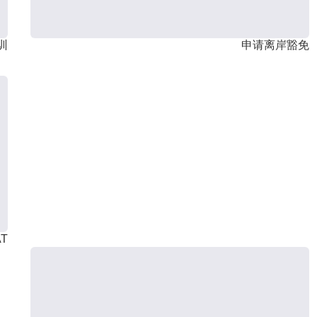
训
申请离岸豁免
T