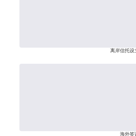
离岸信托设
海外签